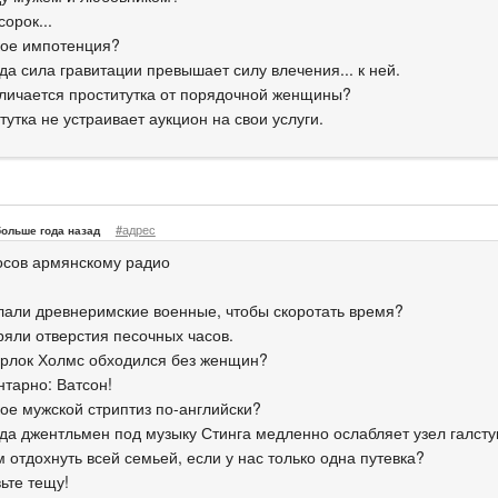
сорок...
акое импотенция?
гда сила гравитации превышает силу влечения... к ней.
тличается проститутка от порядочной женщины?
тутка не устраивает аукцион на свои услуги.
#адрес
больше года назад
осов армянскому радио
елали древнеримские военные, чтобы скоротать время?
ряли отверстия песочных часов.
ерлок Холмс обходился без женщин?
нтарно: Ватсон!
кое мужской стриптиз по-английски?
огда джентльмен под музыку Стинга медленно ослабляет узел галсту
м отдохнуть всей семьей, если у нас только одна путевка?
ьте тещу!