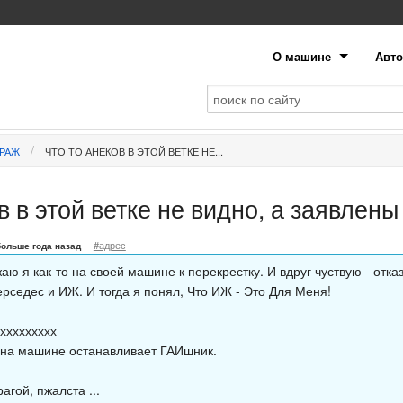
О машине
Авто
АРАЖ
ЧТО ТО АНЕКОВ В ЭТОЙ ВЕТКЕ НЕ...
в в этой ветке не видно, а заявлены 
#адрес
больше года назад
ю я как-то на своей машине к перекрестку. И вдруг чуствую - отк
ерседес и ИЖ. И тогда я понял, Что ИЖ - Это Для Меня!
ххххххххх
 на машине останавливает ГАИшник.
рагой, пжалста ...