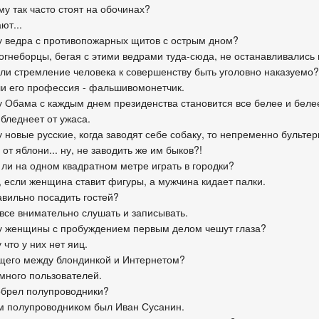
му так часто стоят на обочинах?
ют...
у ведра с противопожарных щитов с острым дном?
огнеборцы, бегая с этими ведрами туда-сюда, не останавливались п
 ли стремление человека к совершенству быть уголовно наказуемо?
сли его профессия - фальшивомонетчик.
у Обама с каждым днем президенства становится все белее и беле
 бледнеет от ужаса.
у новые русские, когда заводят себе собаку, то непременно бульте
 от яблони... ну, не заводить же им быков?!
 ли на одном квадратном метре играть в городки?
, если женщина ставит фигуры, а мужчина кидает палки.
авильно посадить гостей?
 все внимательно слушать и записывать.
у женщины с пробуждением первым делом чешут глаза?
 что у них нет яиц.
бщего между блондинкой и Интернетом?
 много пользователей.
зобрел полупроводники?
м полупроводником был Иван Сусанин.