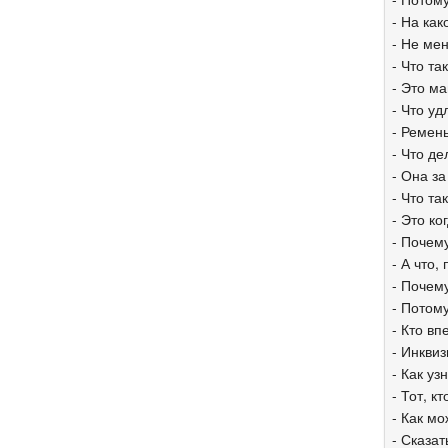
- На ка
- Не мен
- Что та
- Это м
- Что уд
- Ремен
- Что д
- Она за
- Что та
- Это к
- Почем
- А что,
- Почем
- Потому
- Кто вп
- Инквиз
- Как уз
- Тот, к
- Как м
- Сказат