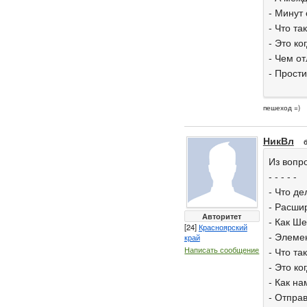
- Минут 
- Что т
- Это ко
- Чем о
- Прости
пешеход =)
НикВл
Из вопр
- - - - -
- Что д
- Расши
Авторитет
- Как Ш
[24]
Красноярский
- Элеме
край
Написать сообщение
- Что та
- Это к
- Как на
- Отправ