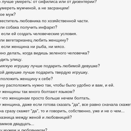
го лучше умереть: от сифилиса или от дизентерии?
 умереть мужчиной, а не засранцем!
кое муж?
аместитель любовника по хозяйственной части.
 ли собака получить инфаркт?
 если ей создать человеческие условия.
 ли вегетарианец любить женщину?
, если женщина ни рыба, ни мясо.
жно делать, когда видишь зеленого человечка?
дить улицу.
 мягкую игрушку лучше подарить любимой девушке?
ой девушке лучше подарить твердую игрушку.
асположить женщину к себе?
ну расположить нужно так, чтобы было удобно и вам, и ей.
у женщины так много болтают языком?
у что женщинам просто больше нечем болтать.
 женщина, даже если готова сказать "да", все равно сначала скажет
на сразу скажет "да", то и говорить, собственно, уже и не о чем...
 разница между женой и любовницей?
аммов двадцать...
ду мужем и любовником?