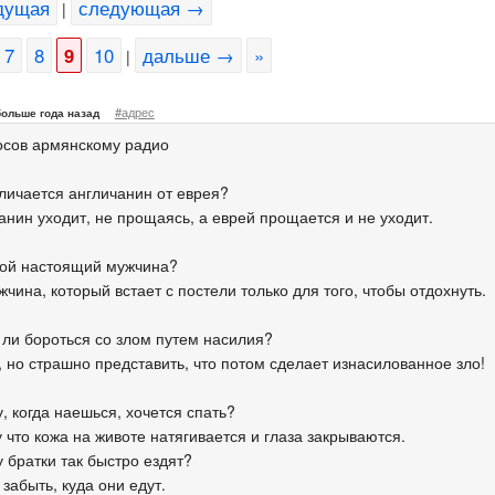
дущая
следующая →
|
7
8
9
10
дальше →
»
|
#адрес
больше года назад
осов армянскому радио
тличается англичанин от еврея?
анин уходит, не прощаясь, а еврей прощается и не уходит.
акой настоящий мужчина?
жчина, который встает с постели только для того, чтобы отдохнуть.
 ли бороться со злом путем насилия?
, но страшно представить, что потом сделает изнасилованное зло!
, когда наешься, хочется спать?
 что кожа на животе натягивается и глаза закрываются.
 братки так быстро ездят?
 забыть, куда они едут.