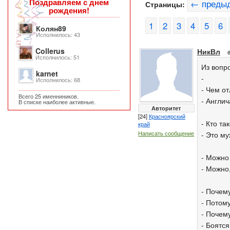
Поздравляем с днем
← преды
Страницы:
рождения!
1
2
3
4
5
6
Колян89
Исполнилось: 43
Collerus
НикВл
Исполнилось: 51
Из вопр
karnet
-
Исполнилось: 68
- Чем о
Всего 25 именниников.
- Англич
В списке наиболее активные.
Авторитет
[24]
Красноярский
- Кто т
край
Написать сообщение
- Это му
- Можно
- Можно
- Почему
- Потому
- Почему
- Боятся