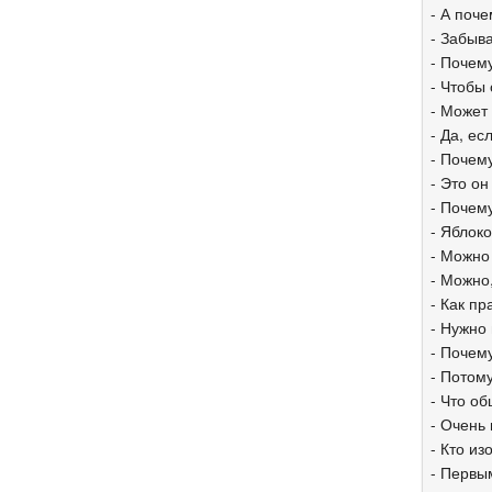
- А поче
- Забыва
- Почем
- Чтобы 
- Может
- Да, е
- Почем
- Это он
- Почем
- Яблоко
- Можно
- Можно
- Как пр
- Нужно
- Почем
- Потому
- Что о
- Очень
- Кто и
- Первы