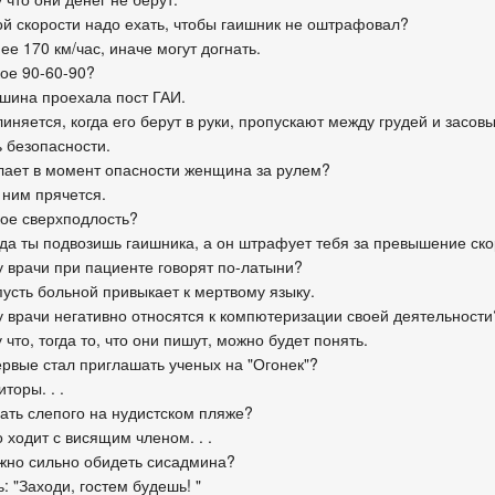
кой скорости надо ехать, чтобы гаишник не оштрафовал?
ее 170 км/час, иначе могут догнать.
кое 90-60-90?
ашина проехала пост ГАИ.
линяется, когда его берут в руки, пропускают между грудей и засов
ь безопасности.
елает в момент опасности женщина за рулем?
 ним прячется.
кое сверхподлость?
огда ты подвозишь гаишника, а он штрафует тебя за превышение ско
у врачи при пациенте говорят по-латыни?
 пусть больной привыкает к мертвому языку.
у врачи негативно относятся к компютеризации своей деятельности
 что, тогда то, что они пишут, можно будет понять.
ервые стал приглашать ученых на "Огонек"?
иторы. . .
нать слепого на нудистском пляже?
то ходит с висящим членом. . .
ожно сильно обидеть сисадмина?
ь: "Заходи, гостем будешь! "