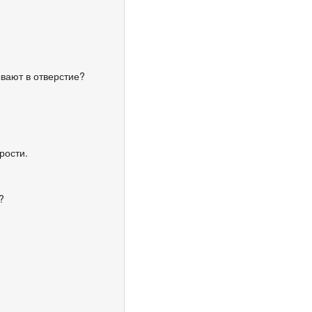
ывают в отверстие?
рости.
?