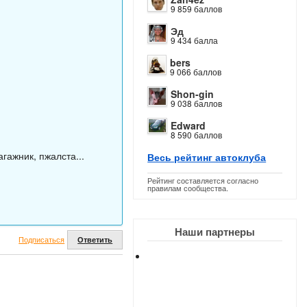
9 859 баллов
Эд
9 434 балла
.
bers
9 066 баллов
Shon-gin
9 038 баллов
Edward
8 590 баллов
гажник, пжалста...
Весь рейтинг автоклуба
Рейтинг составляется согласно
правилам сообщества.
Наши партнеры
Подписаться
Ответить