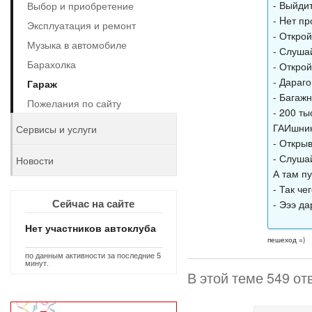
- Выйди
Выбор и приобретение
- Hет пр
Эксплуатация и ремонт
- Открой
Музыка в автомобиле
- Слушай
Барахолка
- Открой
- Дараго
Гараж
- Багажни
Пожелания по сайту
- 200 ты
ГАИшник 
Сервисы и услуги
- Открыв
- Слушай
Новости
А там пу
- Так че
Сейчас на сайте
- Эээ да
Нет участников автоклуба
пешеход =)
по данным активности за последние 5
минут.
В этой теме 549 от