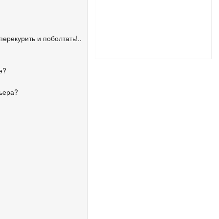
ерекурить и поболтать!..
е?
рьера?