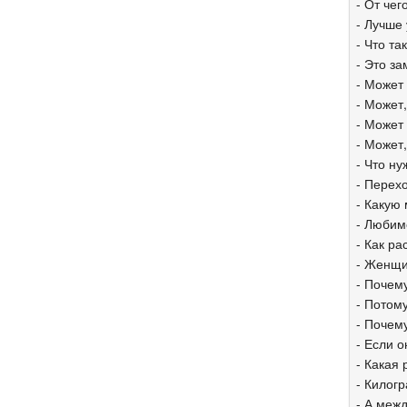
- От че
- Лучше
- Что та
- Это з
- Может
- Может,
- Может
- Может
- Что ну
- Перехо
- Какую
- Любим
- Как р
- Женщи
- Почем
- Потом
- Почему
- Если о
- Какая
- Килогр
- А меж