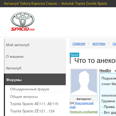
Автоклуб Тойота Королла Спасио :: Autoclub Toyota Corolla Spacio
ГЛАВНАЯ
ФОРУМЫ
Г
Мой автоклуб
Гараж
О машине
Что то анеко
Автоклуб
НикВл
Подъезжа
Форумы
стоят М
Объединенный форум
хххххххх
Общие вопросы
Авторитет
Грузина
[24]
Красноярский
Toyota Spacio AE111, AE115
- Права.
край
Toyota Spacio ZE121...124
Написать сообщение
- Вот да