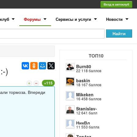
Вход в автоклуб
клуб
Форумы
Сервисы и услуги
Новости
ТОП10
Burn80
:-)
22 118 баллов
baskin
+115
18 167 баллов
азали тормоза. Впереди
Mikeken
16 458 баллов
Stanislav-
12 641 балл
НикВл
11 553 балла
Zan4ez