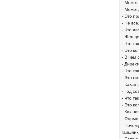
- Может
- Может
- Это п
- Не все
- Что я
- Женщин
- Что т
- Это ко
- В чем
- Директ
- Что т
- Это с
- Какая
- Год со
- Что та
- Это ко
- Как н
- Форме
- Почем
гаишник
- Потому