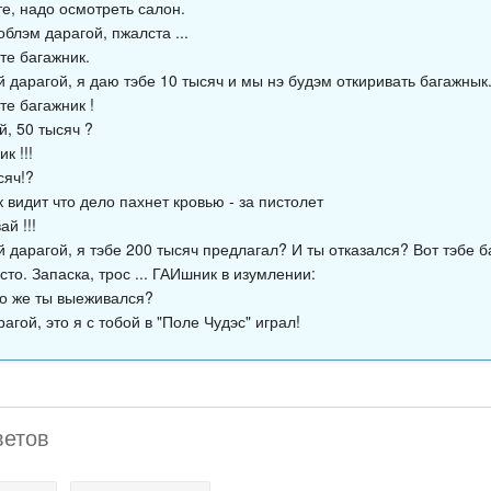
те, надо осмотреть салон.
облэм дарагой, пжалста ...
те багажник.
 дарагой, я даю тэбе 10 тысяч и мы нэ будэм откиривать багажнык
те багажник !
й, 50 тысяч ?
к !!!
сяч!?
видит что дело пахнет кровью - за пистолет
ай !!!
 дарагой, я тэбе 200 тысяч предлагал? И ты отказался? Вот тэбе ба
сто. Запаска, трос ... ГАИшник в изумлении:
го же ты выеживался?
рагой, это я с тобой в "Поле Чудэс" играл!
ветов