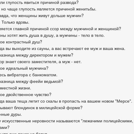
 ли глупость явиться причиной развода?
, но чаще глупость является причиной женитьбы.
равда, что женщины живут дольше мужчин?
. Только вдовы.
вляется главной причиной ссор между мужчиной и женщиной?
ы хотят жить душа в душу, а мужчины - тело в тело.
акое контрастный душ?
гда вы выходите из сауны, а вас встречают ее муж и ваша жена.
 разница между директором и мужем?
ор знает своего заместителя, а муж - нет.
акое идеальный мужчина?
месь вибратора с банкоматом.
 разница между феейи ведьмой?
вместной жизни.
кое двойственное чувство?
гда ваша теща летит со скалы в пропасть на вашем новом "Мерсе".
азывают блондинок в милицейской форме?
нные дуры.
у искусственные неровности называются "лежачими полицейскими,
ами?
 что они денег не берут.