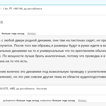
 - 1.6л, FF, 1997-99, до рестайлинга
та
#адрес
больше года назад
 с любой двери родной динамик, они там на пистонах сидят, но п
лучится. После того как образец и размеры будут в руках идете в 
альные динамики на то и универсальные что по креплениям обычн
е. По мощности лучше брать аналогичные, потому что проводка и 
на на то что есть.
ние конечно это динамики под коаксильную проводку с усилителем
ление), но это уже совсем другая тема из области аудиоподготовки
3S-GTE, 4WD, до рестайлинга - Косточка
#адрес
добавлено
больше года назад
, изменено
больше года назад