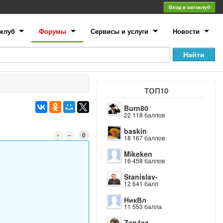
Вход в автоклуб
клуб
Форумы
Сервисы и услуги
Новости
ТОП10
Burn80
22 118 баллов
baskin
0
18 167 баллов
Mikeken
16 458 баллов
Stanislav-
12 641 балл
НикВл
11 553 балла
Zan4ez