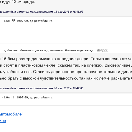
 идут 13см вроде.
щения был изменен пользователем 18 авг 2018 в 16:48:05
 - 1.6л, FF, 1997-99, до рестайлинга
#адрес
добавлено
больше года назад
, изменено
больше года назад
л 16,5см размер динамиков в передние двери. Только конечно же ч
и стоят в пластиковом чехле, скажем так, на клёпках. Высверлива
ь у клёпок и все. Ставишь деревянное проставочное кольцо и дина
но брать с высокой чувствительностью, так как их легче раскачать
щения был изменен пользователем 18 авг 2018 в 16:49:00
 - 1.6л, FF, 1997-99, до рестайлинга
 автомобиле"
мов