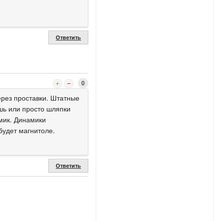
Ответить
0
ерез проставки. Штатные
ешь или просто шляпки
мик. Динамики
 будет магнитоле.
Ответить