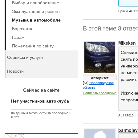
Выбор и приобретение
Эксплуатация и ремонт
Spacio AE111
Музыка в автомобиле
В этой теме 3 отве
Барахолка
Гараж
Mikeken
Пожелания по сайту
Снимите
Сервисы и услуги
снять по
универс
Новости
на мест
Авторитет
рассчита
[54]
Новосибирская
область
Сейчас на сайте
Исключе
Написать сообщение
сопротив
Нет участников автоклуба
по данным активности за последние 5
AE115-2.0 л 
минут.
barmoley