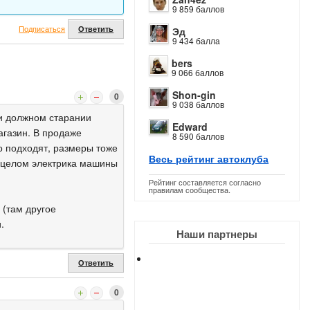
9 859 баллов
Подписаться
Ответить
Эд
9 434 балла
bers
9 066 баллов
Shon-gin
0
9 038 баллов
ри должном старании
Edward
магазин. В продаже
8 590 баллов
о подходят, размеры тоже
Весь рейтинг автоклуба
в целом электрика машины
Рейтинг составляется согласно
правилам сообщества.
 (там другое
.
Наши партнеры
Ответить
0