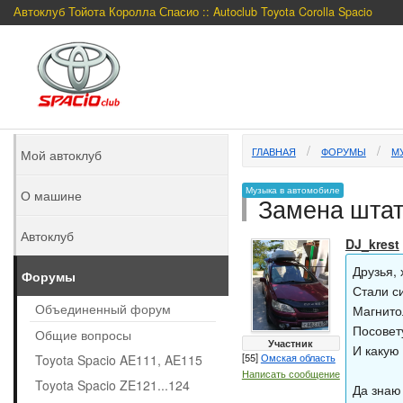
Автоклуб Тойота Королла Спасио :: Autoclub Toyota Corolla Spacio
ГЛАВНАЯ
ФОРУМЫ
М
Мой автоклуб
Музыка в автомобиле
О машине
Замена штат
Автоклуб
DJ_krest
Друзья,
Форумы
Стали с
Объединенный форум
Магнито
Посовет
Общие вопросы
Участник
И какую
[55]
Омская область
Toyota Spacio AE111, AE115
Написать сообщение
Toyota Spacio ZE121...124
Да знаю