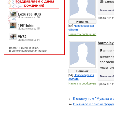
Поздравляем с днем
Штатные
рождения!
Текст сооб
Lexus38 RUS
Исполнилось: 36
Spacio AE111
Новичок
1981lukin
[54]
Новосибирская
Исполнилось: 45
область
Написать сообщение
Vit72
Исполнилось: 54
barmoley
Всего 18 именниников.
Я стави
В списке наиболее активные.
динамик
срезаеш
желатель
Новичок
[54]
Новосибирская
Текст сооб
область
Написать сообщение
Spacio AE111
←
К списку тем "Музыка в
←
В начало к списку фору