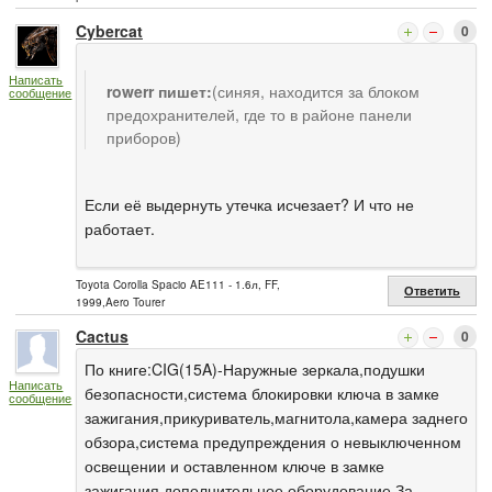
Cybercat
0
Написать
rowerr пишет:
(синяя, находится за блоком
сообщение
предохранителей, где то в районе панели
приборов)
Если её выдернуть утечка исчезает? И что не
работает.
Toyota Corolla Spacio AE111 - 1.6л, FF,
Ответить
1999,Aero Tourer
Cactus
0
По книге:CIG(15A)-Наружные зеркала,подушки
Написать
безопасности,система блокировки ключа в замке
сообщение
зажигания,прикуриватель,магнитола,камера заднего
обзора,система предупреждения о невыключенном
освещении и оставленном ключе в замке
зажигания,дополнительное оборудование.За