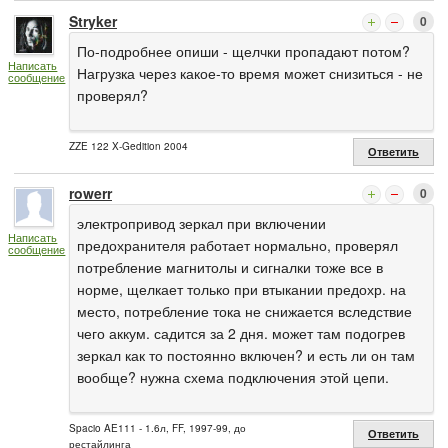
Stryker
0
По-подробнее опиши - щелчки пропадают потом?
Написать
Нагрузка через какое-то время может снизиться - не
сообщение
проверял?
ZZE 122 X-Gedition 2004
Ответить
rowerr
0
электропривод зеркал при включении
Написать
предохранителя работает нормально, проверял
сообщение
потребление магнитолы и сигналки тоже все в
норме, щелкает только при втыкании предохр. на
место, потребление тока не снижается вследствие
чего аккум. садится за 2 дня. может там подогрев
зеркал как то постоянно включен? и есть ли он там
вообще? нужна схема подключения этой цепи.
Spacio AE111 - 1.6л, FF, 1997-99, до
Ответить
рестайлинга