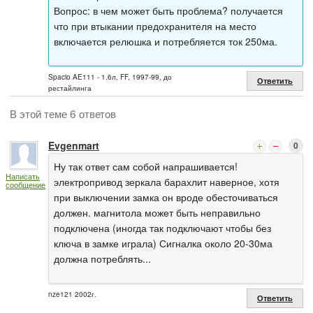
Вопрос: в чем может быть проблема? получается
что при втыкании предохранителя на место
включается релюшка и потребляется ток 250ма.
Spacio AE111 - 1.6л, FF, 1997-99, до
Ответить
рестайлинга
В этой теме 6 ответов
Evgenmart
0
Ну так ответ сам собой напрашивается!
Написать
электропривод зеркала барахлит наверное, хотя
сообщение
при выключении замка он вроде обесточиваться
должен. магнитола может быть неправильно
подключена (иногда так подключают чтобы без
ключа в замке играла) Сигналка около 20-30ма
должна потреблять...
nze121 2002г.
Ответить