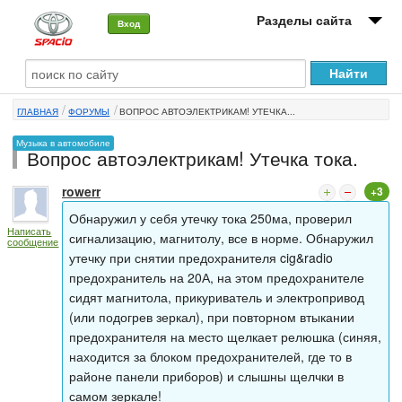
Разделы сайта
Вход
О машине
ГЛАВНАЯ
ФОРУМЫ
ВОПРОС АВТОЭЛЕКТРИКАМ! УТЕЧКА...
Автоклуб
Музыка в автомобиле
Вопрос автоэлектрикам! Утечка тока.
Форумы
rowerr
+3
Сервисы и услуги
Обнаружил у себя утечку тока 250ма, проверил
Написать
Новости
сигнализацию, магнитолу, все в норме. Обнаружил
сообщение
утечку при снятии предохранителя cig&radio
предохранитель на 20А, на этом предохранителе
сидят магнитола, прикуриватель и электропривод
(или подогрев зеркал), при повторном втыкании
предохранителя на место щелкает релюшка (синяя,
находится за блоком предохранителей, где то в
районе панели приборов) и слышны щелчки в
самом зеркале!