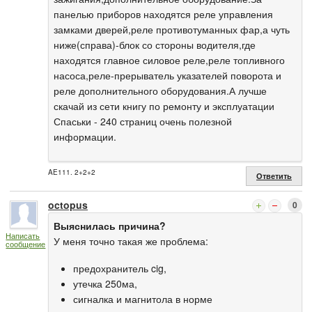
панелью приборов находятся реле управления
замками дверей,реле противотуманных фар,а чуть
ниже(справа)-блок со стороны водителя,где
находятся главное силовое реле,реле топливного
насоса,реле-прерыватель указателей поворота и
реле дополнительного оборудования.А лучше
скачай из сети книгу по ремонту и эксплуатации
Спаськи - 240 страниц очень полезной
информации.
AE111. 2+2+2
Ответить
octopus
0
Выяснилась причина?
Написать
У меня точно такая же проблема:
сообщение
предохранитель cig,
утечка 250ма,
сигналка и магнитола в норме