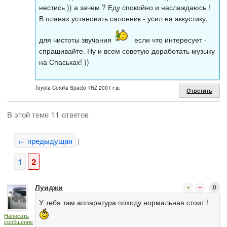
нестись )) а зачем ? Еду спокойно и наслаждаюсь !
В планах установить салонник - усил на аккустику,
для чистоты звучания
если что интересует -
спрашивайте. Ну и всем советую доработать музыку
на Спаськах! ))
Toyota Corolla Spacio 1NZ 2001 г.в.
Ответить
В этой теме 11 ответов
← предыдущая
|
1
2
Луиджи
0
У тебя там аппаратура походу нормальная стоит !
Написать
сообщение