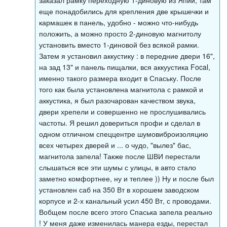
заказал рамку переходную 1-диновую из Япии, там
еще понадобились для крепления две крышечки и
кармашек в панель, удобно - можно что-нибудь
положить, а можно просто 2-диновую магнитолу
установить вместо 1-диновой без всякой рамки.
Затем я установил аккустику : в передние двери 16",
на зад 13" и панель пищалки, вся аккуустика Focal,
именно такого размера входит в Спаську. После
того как была установлена магнитола с рамкой и
аккустика, я был разочарован качеством звука,
двери хрепели и совершенно не прослушивались
частоты. Я решил довериться профи и сделал в
одном отличном спеццентре шумовиброизоляцию
всех четырех дверей и ... о чудо, "вылез" бас,
магнитола запела! Также после ШВИ перестали
слышаться все эти шумы с улицы, в авто стало
заметно комфортнее, ну и теплее )) Ну и после был
установлен саб на 350 Вт в хорошем заводском
корпусе и 2-х канальный усил 450 Вт, с проводами.
Вобщем после всего этого Спаська запела реально
! У меня даже изменилась манера езды, перестал