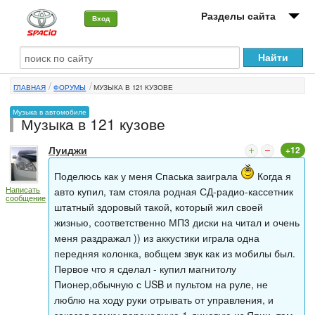
Разделы сайта
Вход
О машине
ГЛАВНАЯ
ФОРУМЫ
МУЗЫКА В 121 КУЗОВЕ
Автоклуб
Музыка в автомобиле
Музыка в 121 кузове
Форумы
Луиджи
+12
Сервисы и услуги
Поделюсь как у меня Спаська заиграла
Когда я
Новости
Написать
авто купил, там стояла родная СД-радио-кассетник
сообщение
штатный здоровый такой, который жил своей
жизнью, соответственно МП3 диски на читал и очень
меня раздражал )) из аккустики играла одна
передняя колонка, вобщем звук как из мобилы был.
Первое что я сделал - купил магнитолу
Пионер,обычную с USB и пультом на руле, не
люблю на ходу руки отрывать от управления, и