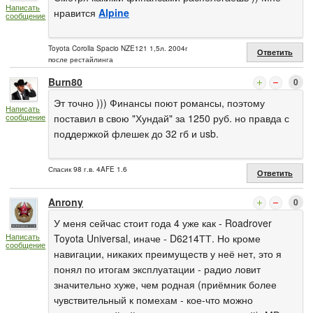
Написать
нравится
Alpine
сообщение
Toyota Corolla Spacio NZE121 1,5л. 2004г
Ответить
после рестайлинга
Burn80
0
Эт точно ))) Финансы поют романсы, поэтому
Написать
сообщение
поставил в свою "Хундай" за 1250 руб. но правда с
поддержкой флешек до 32 гб и usb.
Спасик 98 г.в. 4AFE 1.6
Ответить
Anrony
0
У меня сейчас стоит года 4 уже как - Roadrover
Написать
Toyota Universal, иначе - D6214ТТ. Но кроме
сообщение
навигации, никаких преимуществ у неё нет, это я
понял по итогам эксплуатации - радио ловит
значительно хуже, чем родная (приёмник более
чувствительный к помехам - кое-что можно