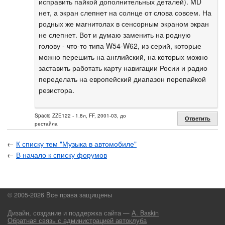
исправить пайкой дополнительных деталей). MD
нет, а экран слепнет на солнце от слова совсем. На
родных же магнитолах в сенсорным экраном экран
не слепнет. Вот и думаю заменить на родную
голову - что-то типа W54-W62, из серий, которые
можно перешить на английский, на которых можно
заставить работать карту навигации Росии и радио
переделать на европейский диапазон перепайкой
резистора.
Spacio ZZE122 - 1.8л, FF, 2001-03, до
Ответить
рестайла
←
К списку тем "Музыка в автомобиле"
←
В начало к списку форумов
© 2005-2026 Все права защищены
Дизайн, создание и поддержка сайта —
А. Baskin
Обратная связь с администрацией автоклуба