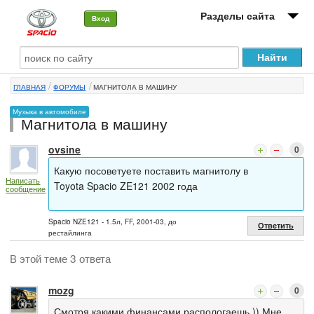
Разделы сайта
Вход
О машине
ГЛАВНАЯ
ФОРУМЫ
МАГНИТОЛА В МАШИНУ
Автоклуб
Музыка в автомобиле
Магнитола в машину
Форумы
ovsine
0
Сервисы и услуги
Какую посоветуете поставить магнитолу в
Написать
Новости
Toyota Spacio ZE121 2002 года
сообщение
Spacio NZE121 - 1.5л, FF, 2001-03, до
Ответить
рестайлинга
В этой теме 3 ответа
mozg
0
Смотря какими финансами распологаешь )) Мне