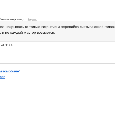
т
#адрес
больше года назад
нза накрылась то только вскрытие и перепайка считывающей голов
. и не каждый мастер возьмется.
. 4AFE 1.6
 автомобиле"
мов