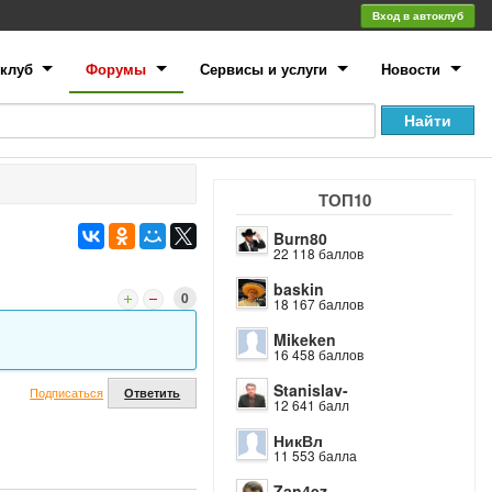
Вход в автоклуб
клуб
Форумы
Сервисы и услуги
Новости
ТОП10
Burn80
22 118 баллов
baskin
0
18 167 баллов
Mikeken
16 458 баллов
Stanislav-
Подписаться
Ответить
12 641 балл
НикВл
11 553 балла
Zan4ez