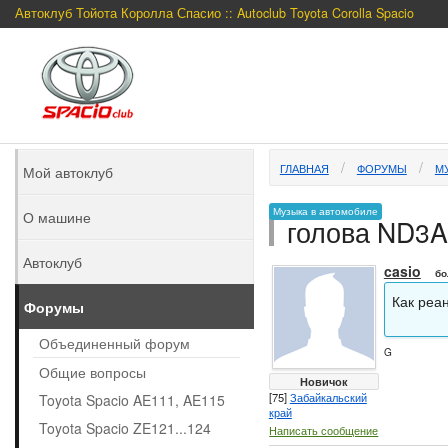
Автоклуб Тойота Королла Спасио :: Autoclub Toyota Corolla Spacio
ГЛАВНАЯ
ФОРУМЫ
М
Мой автоклуб
Музыка в автомобиле
О машине
голова ND3
Автоклуб
casio
бо
Как реа
Форумы
Объединенный форум
G
Общие вопросы
Новичок
[75]
Забайкальский
Toyota Spacio AE111, AE115
край
Toyota Spacio ZE121...124
Написать сообщение