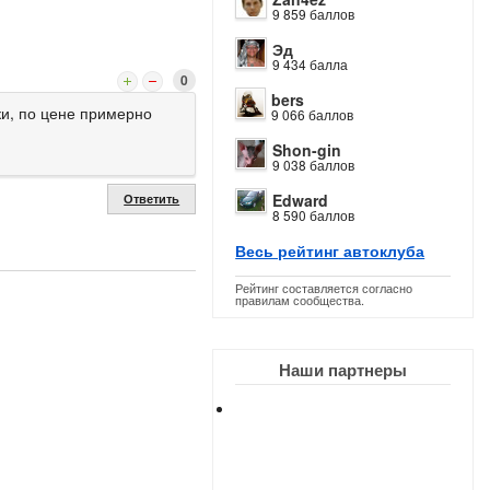
9 859 баллов
Эд
9 434 балла
0
bers
ки, по цене примерно
9 066 баллов
Shon-gin
9 038 баллов
Edward
Ответить
8 590 баллов
Весь рейтинг автоклуба
Рейтинг составляется согласно
правилам сообщества.
Наши партнеры