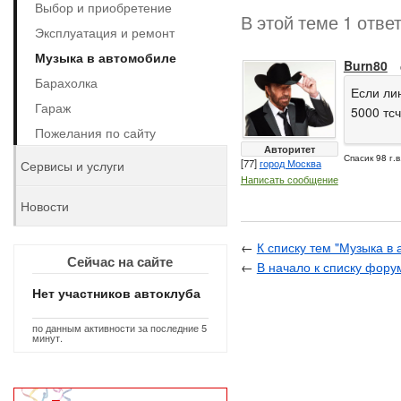
Выбор и приобретение
В этой теме 1 отве
Эксплуатация и ремонт
Музыка в автомобиле
Burn80
Барахолка
Если ли
Гараж
5000 тсч
Пожелания по сайту
Авторитет
Спасик 98 г.в
[77]
город Москва
Сервисы и услуги
Написать сообщение
Новости
←
К списку тем "Музыка в
Сейчас на сайте
←
В начало к списку фору
Нет участников автоклуба
по данным активности за последние 5
минут.