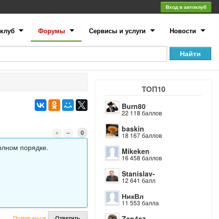
Вход в автоклуб
клуб
Форумы
Сервисы и услуги
Новости
ТОП10
Burn80
о
22 118 баллов
baskin
0
18 167 баллов
олном порядке.
Mikeken
16 458 баллов
Stanislav-
12 641 балл
НикВл
11 553 балла
Подписаться
Zan4ez
Ответить