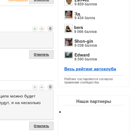
9 859 баллов
Эд
9 434 балла
bers
0
9 066 баллов
Shon-gin
9 038 баллов
Edward
Ответить
8 590 баллов
Весь рейтинг автоклуба
Рейтинг составляется согласно
правилам сообщества.
0
нципе можно будет
Наши партнеры
удут, я на несколько
Ответить