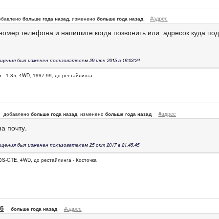
#адрес
обавлено
больше года назад
, изменено
больше года назад
 номер телефона и напишите когда позвонить или адресок куда под
щения был изменен пользователем 29 июн 2015 в 19:03:24
 - 1.8л, 4WD, 1997-99, до рестайлинга
#адрес
добавлено
больше года назад
, изменено
больше года назад
а почту.
щения был изменен пользователем 25 окт 2017 в 21:45:45
3S-GTE, 4WD, до рестайлинга - Косточка
6
#адрес
больше года назад