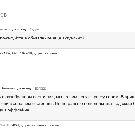
тов
#адрес
ольше года назад
 пожалуйста а обьявление еще актуально?
 - 1.8л, 4WD, 1997-99, до рестайлинга
#адрес
больше года назад
ь в разобранном состоянии, мы по ним новую трассу варим. В при
, они в хорошем состоянии. Но не раньше понедельника подвижки б
ду в оффлайне.
3S-GTE, 4WD, до рестайлинга - Косточка