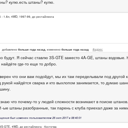
аны? кулю.есть штаны? кулю.
 - 1.8л, 4WD, 1997-99, до рестайлинга
#адрес
добавлено
больше года назад
, изменено
больше года назад
о будут. Я сейчас ставлю 3S-GTE заместо 4A-GE, штаны вэдовые. Н
 найдёте где-то еще то добро.
 уверен что они вам подойдут, мы их там переделывали под другой 
д рукой найдётся сварка и кто выхлопом занимается, то думаю шанс
шину.
 знаю что почему-то у людей сложности возникают в поиске штанов
1-ые штаны разобранные, так парень с клуба приехал даже за ними 
щения был изменен пользователем 26 окт 2017 в 08:40:01
3S-GTE, 4WD, до рестайлинга - Косточка