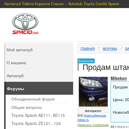
Автоклуб Тойота Королла Спасио :: Autoclub Toyota Corolla Spacio
ГЛАВНАЯ
ФОРУМЫ
Б
Мой автоклуб
Барахолка
О машине
Продам штан
Автоклуб
Mikeken
Продам 
Форумы
Объединенный форум
Цена: 2
Общие вопросы
Авторитет
Новосиб
Toyota Spacio AE111, AE115
[54]
Новосибирская
область
Toyota Spacio ZE121...124
Написать сообщение
AE115-2.0 л 