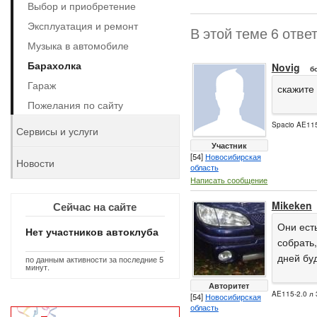
Выбор и приобретение
Эксплуатация и ремонт
В этой теме 6 отве
Музыка в автомобиле
Барахолка
Novig
б
Гараж
скажите
Пожелания по сайту
Spacio AE115
Сервисы и услуги
Участник
[54]
Новосибирская
Новости
область
Написать сообщение
Mikeken
Сейчас на сайте
Они ест
Нет участников автоклуба
собрать
дней бу
по данным активности за последние 5
минут.
Авторитет
AE115-2.0 л 
[54]
Новосибирская
область