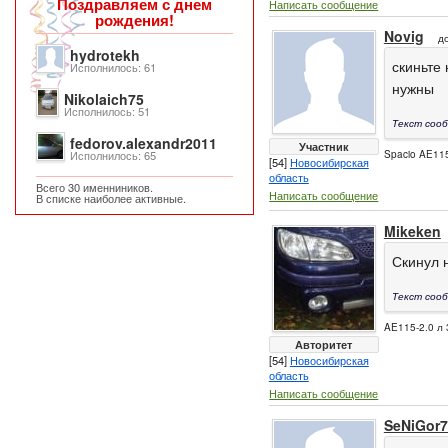
Поздравляем с днем
Написать сообщение
рождения!
Novig
д
hydrotekh
скиньте
Исполнилось: 61
нужны
Nikolaich75
Исполнилось: 51
Текст сооб
fedorov.alexandr2011
Участник
Исполнилось: 65
Spacio AE115
[54]
Новосибирская
область
Всего 30 именниников.
Написать сообщение
В списке наиболее активные.
Mikeken
Скинул н
Текст сооб
AE115-2.0 л 
Авторитет
[54]
Новосибирская
область
Написать сообщение
SeNiGor7