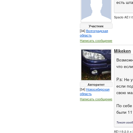
есть шт
Spacio AE115
Участник
[34]
Волгоградская
область
Написать сообщение
Mikeken
Возможн
что если
P.s: Не
Авторитет
если по
[54]
Новосибирская
свою ма
область
Написать сообщение
По себе
были 11
Текст сооб
AE115-2.0 л 