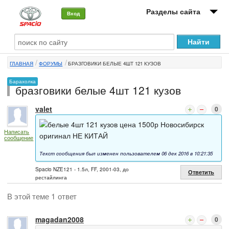
Разделы сайта
Вход
О машине
ГЛАВНАЯ
ФОРУМЫ
БРАЗГОВИКИ БЕЛЫЕ 4ШТ 121 КУЗОВ
Автоклуб
Барахолка
бразговики белые 4шт 121 кузов
Форумы
valet
0
Сервисы и услуги
белые 4шт 121 кузов цена 1500р Новосибирск
Написать
Новости
оригинал НЕ КИТАЙ
сообщение
Текст сообщения был изменен пользователем 06 дек 2016 в 10:21:35
Spacio NZE121 - 1.5л, FF, 2001-03, до
Ответить
рестайлинга
В этой теме 1 ответ
magadan2008
0