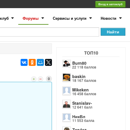
Вход в автоклуб
клуб
Форумы
Сервисы и услуги
Новости
ТОП10
Burn80
22 118 баллов
baskin
0
18 167 баллов
Mikeken
16 458 баллов
Stanislav-
12 641 балл
НикВл
11 553 балла
Zan4ez