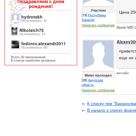
Поздравляем с днем
рождения!
Участник
Цена 25
[19]
Республика
hydrotekh
Хакасия
Исполнилось: 61
Написать сообщение
Spacio NZE12
Nikolaich75
Исполнилось: 51
Alexey30
fedorov.alexandr2011
Исполнилось: 65
приветс
Всего 30 именниников.
еще не 
В списке наиболее активные.
рестайл
Мимо проходил
[28]
Амурская
область
Написать сообщение
←
К списку тем "Барахолка
←
В начало к списку фору