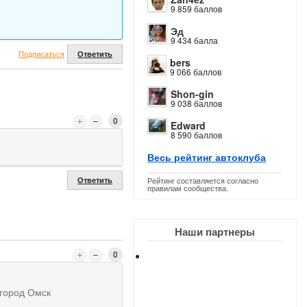
9 859 баллов
Эд
9 434 балла
Подписаться
Ответить
bers
9 066 баллов
Shon-gin
9 038 баллов
0
Edward
8 590 баллов
Весь рейтинг автоклуба
Рейтинг составляется согласно
Ответить
правилам сообщества.
Наши партнеры
0
 город Омск