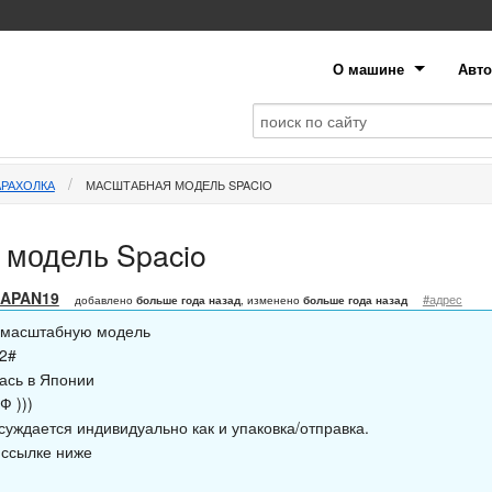
О машине
Авто
АРАХОЛКА
МАСШТАБНАЯ МОДЕЛЬ SPACIO
модель Spacio
APAN19
#адрес
добавлено
больше года назад
, изменено
больше года назад
 масштабную модель
12#
ась в Японии
Ф )))
суждается индивидуально как и упаковка/отправка.
 ссылке ниже