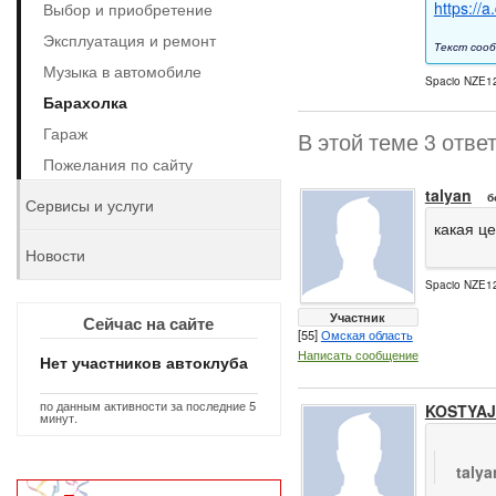
https://
Выбор и приобретение
Эксплуатация и ремонт
Текст сооб
Музыка в автомобиле
Spacio NZE12
Барахолка
Гараж
В этой теме 3 отве
Пожелания по сайту
talyan
б
Сервисы и услуги
какая це
Новости
Spacio NZE12
Участник
Сейчас на сайте
[55]
Омская область
Написать сообщение
Нет участников автоклуба
по данным активности за последние 5
KOSTYAJ
минут.
taly