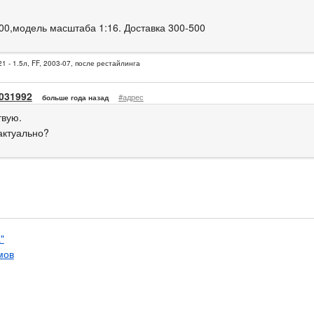
00,модель масштаба 1:16. Доставка 300-500
1 - 1.5л, FF, 2003-07, после рестайлинга
031992
#адрес
больше года назад
твую.
актуально?
"
мов