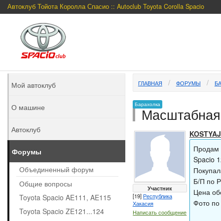
Автоклуб Тойота Королла Спасио :: Autoclub Toyota Corolla Spacio
ГЛАВНАЯ
ФОРУМЫ
Б
Мой автоклуб
Барахолка
О машине
Масштабная 
Автоклуб
KOSTYAJ
Продам
Форумы
Spacio 
Объединенный форум
Покупал
Б/П по Р
Общие вопросы
Участник
Цена об
[19]
Республика
Toyota Spacio AE111, AE115
Фото по
Хакасия
Toyota Spacio ZE121...124
Написать сообщение