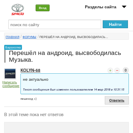
Разделы сайта
Вход
О машине
ГЛАВНАЯ
ФОРУМЫ
ПЕРЕШЁЛ НА АНДРОИД, ВЫСВОБОДИЛАСЬ...
Автоклуб
Барахолка
Перешёл на андроид, высвободилась
Форумы
Музыка.
Сервисы и услуги
KOLYN-68
0
Новости
не актуально
Написать
сообщение
Текст сообщения был изменен пользователем 14 мар 2018 в 10:31:15
пешеход =)
Ответить
В этой теме пока нет ответов