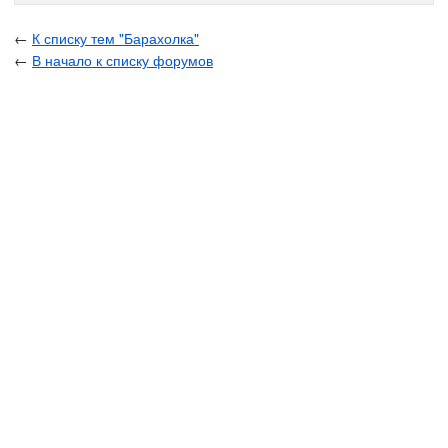
←
К списку тем "Барахолка"
←
В начало к списку форумов