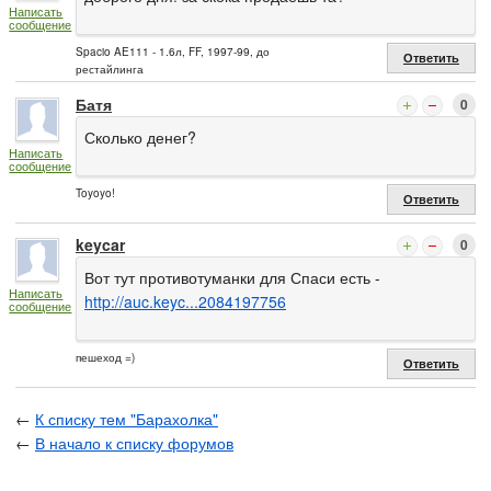
Написать
сообщение
Spacio AE111 - 1.6л, FF, 1997-99, до
Ответить
рестайлинга
Батя
0
Сколько денег?
Написать
сообщение
Toyoyo!
Ответить
keycar
0
Вот тут противотуманки для Спаси есть -
Написать
http://auc.keyc...2084197756
сообщение
пешеход =)
Ответить
←
К списку тем "Барахолка"
←
В начало к списку форумов