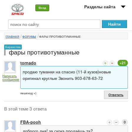
Разделы сайта
Вход
О машине
ГЛАВНАЯ
ФОРУМЫ
ФАРЫ ПРОТИВОТУМАННЫЕ
Автоклуб
Барахолка
фары противотуманные
Форумы
tornado
+21
Сервисы и услуги
продаю туманки на спасио (11-й кузов)новые
Написать
Новости
оригинал круглые Звонить 903-678-63-72
сообщение
пешеход =)
Ответить
В этой теме 3 ответа
FBA-pooh
0
доброго дня! за скока продаёшь та?