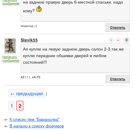
на заднюю правую дверь 6-местной спаськи. надо
сообщение
кому?
пешеход =)
Ответить
Slavik55
0
Ап куплю на левую заднюю дверь салон 2-3,так же
куплю передние обшивки дверей в любом
Написать
сообщение
состояний!!!
AE111, 4A-FE
Ответить
← предыдущая
|
1
2
←
К списку тем "Барахолка"
←
В начало к списку форумов