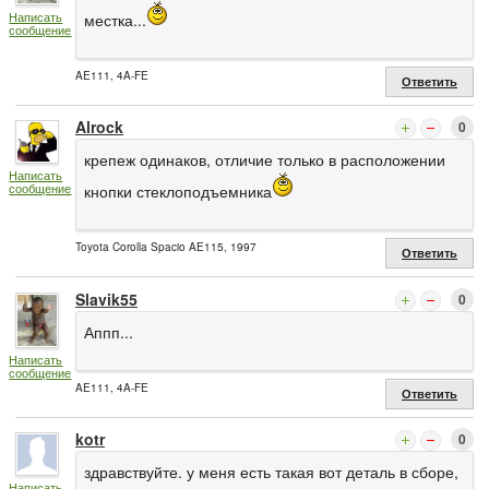
Написать
местка...
сообщение
AE111, 4A-FE
Ответить
Alrock
0
крепеж одинаков, отличие только в расположении
Написать
сообщение
кнопки стеклоподъемника
Toyota Corolla Spacio AE115, 1997
Ответить
Slavik55
0
Аппп...
Написать
сообщение
AE111, 4A-FE
Ответить
kotr
0
здравствуйте. у меня есть такая вот деталь в сборе,
Написать