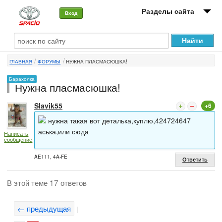
Разделы сайта
Вход
О машине
ГЛАВНАЯ
ФОРУМЫ
НУЖНА ПЛАСМАСЮШКА!
Автоклуб
Барахолка
Нужна пласмасюшка!
Форумы
Slavik55
+6
Сервисы и услуги
нужна такая вот деталька,куплю,424724647
Новости
аська,или сюда
Написать
сообщение
AE111, 4A-FE
Ответить
В этой теме 17 ответов
← предыдущая
|