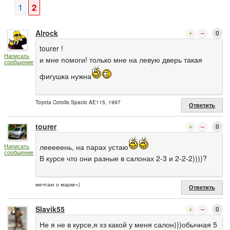
1
2
Alrock
0
tourer !
Написать
и мне помоги! только мне на левую дверь такая
сообщение
фигушка нужна
Toyota Corolla Spacio AE115, 1997
Ответить
tourer
0
Написать
лееееень, на парах устаю
сообщение
В курсе что они разные в салонах 2-3 и 2-2-2))))?
мечтаю о марке=)
Ответить
Slavik55
0
Не я не в курсе,я хз какой у меня салон)))обычная 5