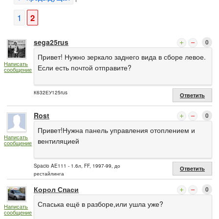
1
2
sega25rus
0
Привет! Нужно зеркало заднего вида в сборе левое.
Написать
Если есть почтой отправите?
сообщение
К632ЕУ125rus
Ответить
Rost
0
Привет!Нужна панель управления отоплением и
Написать
вентиляцией
сообщение
Spacio AE111 - 1.6л, FF, 1997-99, до
Ответить
рестайлинга
Корол Спаси
0
Спаська ещё в разборе,или ушла уже?
Написать
сообщение