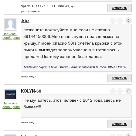
Spacio AE111 - 1.6л, FF, 1997-99, до
Ответить
рестайлинга
.kbz
0
позвоните пожалуйсто мне,если не сложно
Написать
89144450006.Мне очень нужна правая лыжа на
сообщение
крышу.У моей спасио 98гв слетела крыжка с этой
лыжи и выглядит теперь ужасно,а я готовлюсь к
продаже.Поэтому заранее благодарна.
Текст сообщения был изменен пользователем 02 фев 2015 в 11:22:12
пешеход =)
Ответить
KOLYN-68
0
Не мучайтесь, этот человек с 2012 года здесь не
Написать
бывает!!!
сообщение
пешеход =)
Ответить