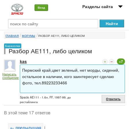
Разделы сайта
Вход
О машине
ГЛАВНАЯ
ФОРУМЫ
РАЗБОР АЕ111, ЛИБО ЦЕЛИКОМ
Автоклуб
Барахолка
Разбор АЕ111, либо целиком
Форумы
kas
+7
Сервисы и услуги
Пермский край,цвет зеленый, нет морды, сидений,
Написать
Новости
остальное в наличии, кого заинтересует сделаю
сообщение
фото, тел.89223233466
Spacio AE111 - 1.6л, FF, 1997-99, до
Ответить
рестайлинга
В этой теме 17 ответов
← предыдущая
|