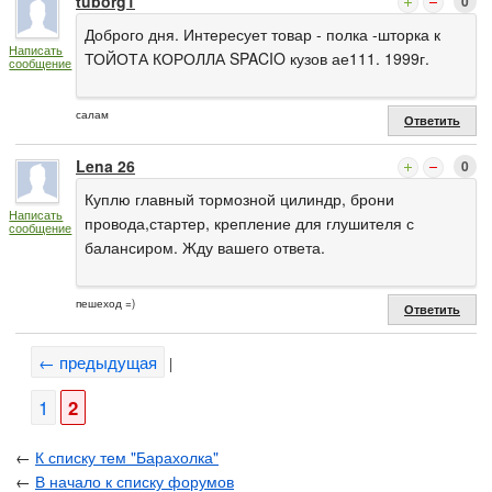
tuborg1
0
Доброго дня. Интересует товар - полка -шторка к
Написать
ТОЙОТА КОРОЛЛА SPACIO кузов ае111. 1999г.
сообщение
салам
Ответить
Lena 26
0
Куплю главный тормозной цилиндр, брони
Написать
провода,стартер, крепление для глушителя с
сообщение
балансиром. Жду вашего ответа.
пешеход =)
Ответить
← предыдущая
|
1
2
←
К списку тем "Барахолка"
←
В начало к списку форумов