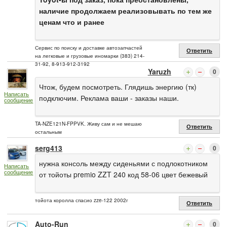
наличие продолжаем реализовывать по тем же
ценам что и ранее
Сервис по поиску и доставке автозапчастей
Ответить
на легковые и грузовые иномарки (383) 214-
31-92, 8-913-912-3192
Yaruzh
0
Чтож, будем посмотреть. Глядишь энергию (тк)
Написать
подключим. Реклама ваши - заказы наши.
сообщение
TA-NZE121N-FPPVK. Живу сам и не мешаю
Ответить
остальным
serg413
0
нужна консоль между сиденьями с подлокотником
Написать
сообщение
от тойоты premio ZZT 240 код 58-06 цвет бежевый
тойота королла спасио zze-122 2002г
Ответить
Auto-Run
0