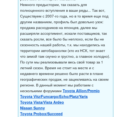
Немного предыстории, так сказать для
полноценного вступления в ваши ряды... Так вот,
Существуем с 2007-го года, но в то время еще под
другим названием, профиль был довольно узок:
продажа расходников на японцев, далее мы
расширяли ассортимент, искали поставщиков, так
сказать росли, все было бы неплохо, если бы не
сезонность нашей работы, т.к. мы находились на
территории автобарахолки (кто из НСК, тот знает
что зимой там скучно и грустно, а главное холодно).
По сути мы реализовывали весь свой товар за 1
летний сезон. Время не стоит на месте и с
недавнего времени решено было расти в плане
географических продаж, не зацикливаясь на своем
регионе. В данный момент мы работаем с
несколькими форумами
Toyota Allion/Premio
Toyota Vitz/Funcargo/Echo/Platz/Yaris
Toyota Vista/Vista Ardeo
Nissan Sunny
Toyota Probox/Succeed