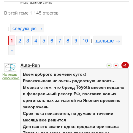
31-92, 8-913-912-3192
В этой теме 1 145 ответов
следующая →
|
1
2
3
4
5
6
7
8
9
10
дальше →
|
»
Auto-Run
-1
Всем доброго времени суток!
Написать
сообщение
Рассказываю не очень радостную новость...
В связи с тем, что брэнд Toyota внесен недавно
в федеральный реестр РФ, поставки новых
оригинальных запчастей из Японии временно
заморожены
Срок пока неизвестен, но думаю в течении
месяца все решится
Для нас это значит одно: продажи оригинала
Toyot-ы под заказ, пока преостановлены,