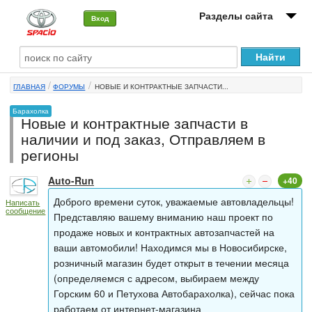
Разделы сайта
Вход
О машине
ГЛАВНАЯ
ФОРУМЫ
НОВЫЕ И КОНТРАКТНЫЕ ЗАПЧАСТИ...
Автоклуб
Барахолка
Новые и контрактные запчасти в
Форумы
наличии и под заказ, Отправляем в
регионы
Сервисы и услуги
Auto-Run
+40
Новости
Доброго времени суток, уважаемые автовладельцы!
Написать
сообщение
Представляю вашему вниманию наш проект по
продаже новых и контрактных автозапчастей на
ваши автомобили! Находимся мы в Новосибирске,
розничный магазин будет открыт в течении месяца
(определяемся с адресом, выбираем между
Горским 60 и Петухова Автобарахолка), сейчас пока
работаем от интернет-магазина