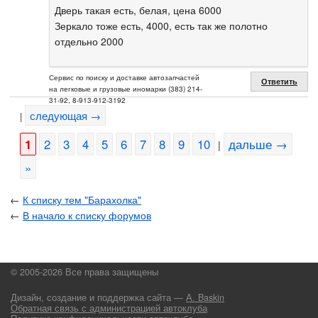
Дверь такая есть, белая, цена 6000
Зеркало тоже есть, 4000, есть так же полотно
отдельно 2000
Сервис по поиску и доставке автозапчастей
Ответить
на легковые и грузовые иномарки (383) 214-
31-92, 8-913-912-3192
следующая →
|
1
2
3
4
5
6
7
8
9
10
дальше →
|
»
←
К списку тем "Барахолка"
←
В начало к списку форумов
© 2005-2026 Все права защищены
Дизайн, создание и поддержка сайта —
А. Baskin
Обратная связь с администрацией автоклуба