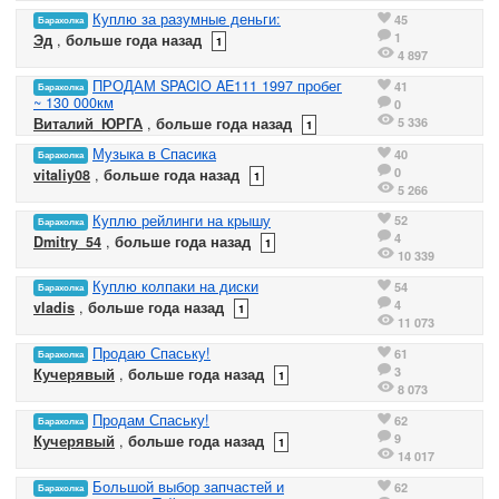
Куплю за разумные деньги:
45
Барахолка
1
Эд
,
больше года назад
1
4 897
ПРОДАМ SPACIO AE111 1997 пробег
41
Барахолка
~ 130 000км
0
5 336
Виталий_ЮРГА
,
больше года назад
1
Музыка в Спасика
40
Барахолка
0
vitaliy08
,
больше года назад
1
5 266
Куплю рейлинги на крышу
52
Барахолка
4
Dmitry_54
,
больше года назад
1
10 339
Куплю колпаки на диски
54
Барахолка
4
vladis
,
больше года назад
1
11 073
Продаю Спаську!
61
Барахолка
3
Кучерявый
,
больше года назад
1
8 073
Продам Спаську!
62
Барахолка
9
Кучерявый
,
больше года назад
1
14 017
Большой выбор запчастей и
62
Барахолка