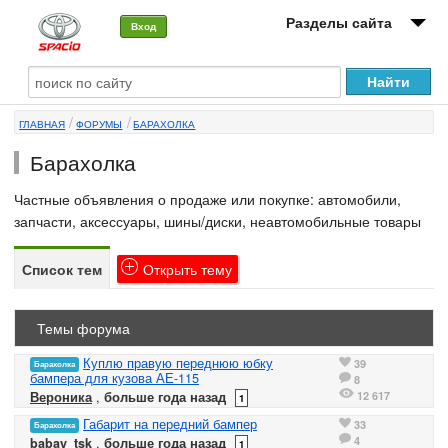
Разделы сайта
Вход
О машине
ГЛАВНАЯ
ФОРУМЫ
БАРАХОЛКА
Автоклуб
Барахолка
Форумы
Частные объявления о продаже или покупке: автомобили,
Сервисы и услуги
запчасти, аксессуары, шины/диски, неавтомобильные товары
Новости
Список тем
Открыть
тему
Темы форума
Куплю правую переднюю юбку
39
Барахолка
бампера для кузова АЕ-115
8
12 617
Вероника
,
больше года назад
1
Габарит на передний бампер
33
Барахолка
4
babay_tsk
,
больше года назад
1