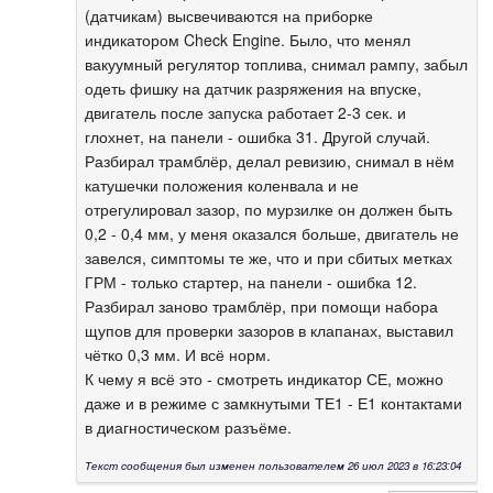
(датчикам) высвечиваются на приборке
индикатором Check Engine. Было, что менял
вакуумный регулятор топлива, снимал рампу, забыл
одеть фишку на датчик разряжения на впуске,
двигатель после запуска работает 2-3 сек. и
глохнет, на панели - ошибка 31. Другой случай.
Разбирал трамблёр, делал ревизию, снимал в нём
катушечки положения коленвала и не
отрегулировал зазор, по мурзилке он должен быть
0,2 - 0,4 мм, у меня оказался больше, двигатель не
завелся, симптомы те же, что и при сбитых метках
ГРМ - только стартер, на панели - ошибка 12.
Разбирал заново трамблёр, при помощи набора
щупов для проверки зазоров в клапанах, выставил
чётко 0,3 мм. И всё норм.
К чему я всё это - смотреть индикатор СЕ, можно
даже и в режиме с замкнутыми ТЕ1 - Е1 контактами
в диагностическом разъёме.
Текст сообщения был изменен пользователем 26 июл 2023 в 16:23:04