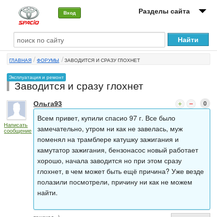
Разделы сайта
Вход
О машине
ГЛАВНАЯ
ФОРУМЫ
ЗАВОДИТСЯ И СРАЗУ ГЛОХНЕТ
Автоклуб
Эксплуатация и ремонт
Заводится и сразу глохнет
Форумы
Ольга93
0
Сервисы и услуги
Всем привет, купили спасио 97 г. Все было
Написать
Новости
замечательно, утром ни как не завелась, муж
сообщение
поменял на трамблере катушку зажигания и
камутатор зажигания, бензонасос новый работает
хорошо, начала заводится но при этом сразу
глохнет, в чем может быть ещё причина? Уже везде
полазили посмотрели, причину ни как не можем
найти.