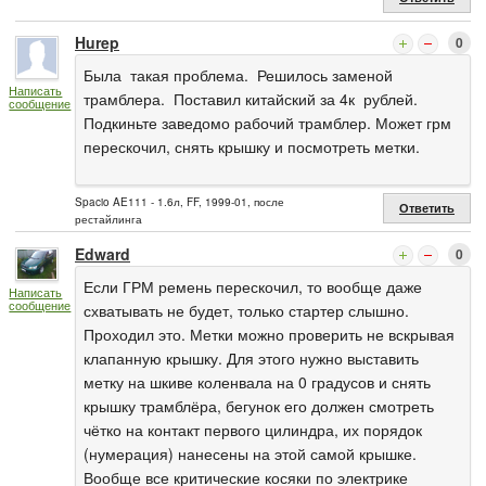
Hurep
0
Была такая проблема. Решилось заменой
Написать
трамблера. Поставил китайский за 4к рублей.
сообщение
Подкиньте заведомо рабочий трамблер. Может грм
перескочил, снять крышку и посмотреть метки.
Spacio AE111 - 1.6л, FF, 1999-01, после
Ответить
рестайлинга
Edward
0
Если ГРМ ремень перескочил, то вообще даже
Написать
сообщение
схватывать не будет, только стартер слышно.
Проходил это. Метки можно проверить не вскрывая
клапанную крышку. Для этого нужно выставить
метку на шкиве коленвала на 0 градусов и снять
крышку трамблёра, бегунок его должен смотреть
чётко на контакт первого цилиндра, их порядок
(нумерация) нанесены на этой самой крышке.
Вообще все критические косяки по электрике