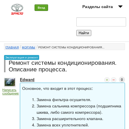
Разделы сайта
Вход
О машине
Автоклуб
ГЛАВНАЯ
ФОРУМЫ
РЕМОНТ СИСТЕМЫ КОНДИЦИОНИРОВАНИЯ...
Форумы
Эксплуатация и ремонт
Ремонт системы кондиционирования.
Сервисы и услуги
Описание процесса.
Новости
Edward
0
Основное, что входит в этот процесс:
Написать
сообщение
Замена фильтра-осушителя.
Замена сальника компрессора (подшипника
шкива, либо самого компрессора).
Замена расширительного клапана.
Замена всех уплотнителей.