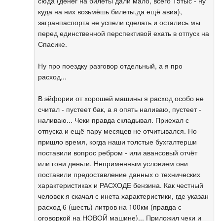
сюда (денег на билеты дали мало, всего 15тыс - ну
куда на них возьмёшь билеты,да ещё авиа),
загранпаспорта не успели сделать и остались мы
перед единственной перспективой ехать в отпуск на
Спасике.
Ну про поездку разговор отдельный, а я про
расход...
В эйфории от хорошей машины я расход особо не
считал - пустеет бак, а я опять наливаю, пустеет -
наливаю... Чеки правда складывал. Приехал с
отпуска и ещё пару месяцев не отчитывался. Но
пришло время, когда наши толстые бухгалтерши
поставили вопрос ребром - или авансовый отчёт
или гони деньги. Неприменным условием они
поставили предоставление данных о технических
характеристиках и РАСХОДЕ бензина. Как честный
человек я скачал с инета характеристики, где указан
расход 6 (шесть) литров на 100км (правда с
оговоркой на НОВОЙ машине)... Приложил чеки и