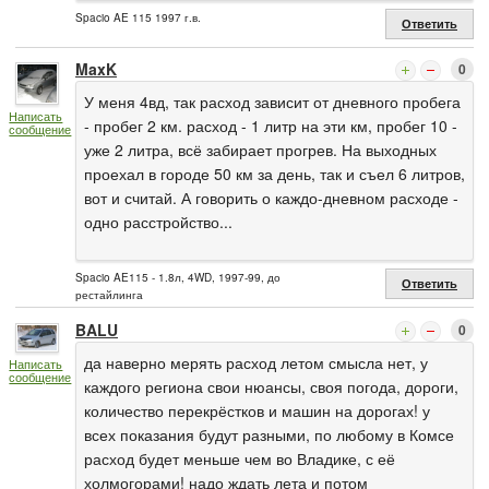
Spacio AE 115 1997 г.в.
Ответить
MaxK
0
У меня 4вд, так расход зависит от дневного пробега
Написать
- пробег 2 км. расход - 1 литр на эти км, пробег 10 -
сообщение
уже 2 литра, всё забирает прогрев. На выходных
проехал в городе 50 км за день, так и съел 6 литров,
вот и считай. А говорить о каждо-дневном расходе -
одно расстройство...
Spacio AE115 - 1.8л, 4WD, 1997-99, до
Ответить
рестайлинга
BALU
0
да наверно мерять расход летом смысла нет, у
Написать
сообщение
каждого региона свои нюансы, своя погода, дороги,
количество перекрёстков и машин на дорогах! у
всех показания будут разными, по любому в Комсе
расход будет меньше чем во Владике, с её
холмогорами! надо ждать лета и потом