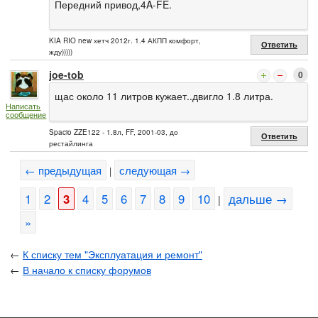
Передний привод,4A-FE.
KIA RIO new хетч 2012г. 1.4 АКПП комфорт,
Ответить
жду)))))
joe-tob
0
щас около 11 литров кужает..двигло 1.8 литра.
Написать
сообщение
Spacio ZZE122 - 1.8л, FF, 2001-03, до
Ответить
рестайлинга
← предыдущая
следующая →
|
1
2
3
4
5
6
7
8
9
10
дальше →
|
»
←
К списку тем "Эксплуатация и ремонт"
←
В начало к списку форумов