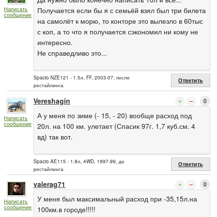
Написать
Получается если бы я с семьёй взял был три билета
сообщение
на самолёт к морю, то конторе это вылезло в 60тыс
с коп, а то что я получается сэкономил ни кому не
интересно.
Не справедливо это...
Spacio NZE121 - 1.5л, FF, 2003-07, после
Ответить
рестайлинга
Vereshagin
0
А у меня по зиме (- 15, - 20) вообще расход под
Написать
сообщение
20л. на 100 км. улетает (Спасик 97г. 1,7 куб.см. 4
вд) так вот.
Spacio AE115 - 1.8л, 4WD, 1997-99, до
Ответить
рестайлинга
valerag71
0
У меня был максимальный расход при -35,15л.на
Написать
сообщение
100км.в городе!!!!!