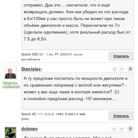
отправил. Дык эти ... насчитали, что я ещё
возвращать должен. Кое-как убедил их что расхода
в 6л/100км у нас просто быть не может при таком
объёме двигателя и массе. Пересчитали по 7л
(сделали одолжение), хотя реальный расход был от
7.5 до 8,5л.
Spacio NZE121 - 1.5л, FF, 2003-07, после
Ответить
рестайлинга
Stanislav-
0
А ту предложи посчитать по мощности двигателя и
Написать
по сравнению например с волгой или жигулями? -
сообщение
может у вас еще такие в конторе имеются? :)))
и спокойно предложи расход -10! минимум....
Spacio AE 111, 2+2+2, 1999; X-trail 2.0 4wd,
Ответить
2004.
dokmsv
0
Да нужно было конечно написать 10л и всё...