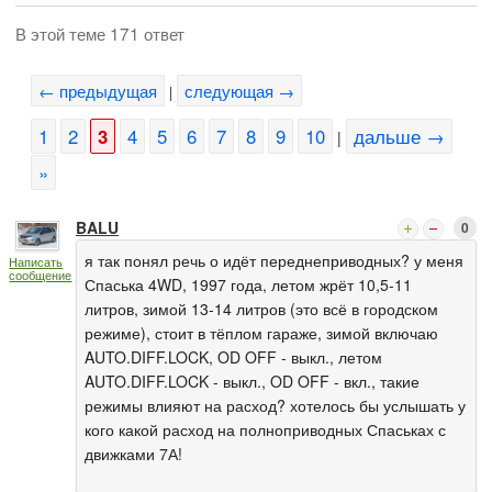
В этой теме 171 ответ
← предыдущая
следующая →
|
1
2
3
4
5
6
7
8
9
10
дальше →
|
»
BALU
0
я так понял речь о идёт переднеприводных? у меня
Написать
сообщение
Спаська 4WD, 1997 года, летом жрёт 10,5-11
литров, зимой 13-14 литров (это всё в городском
режиме), стоит в тёплом гараже, зимой включаю
AUTO.DIFF.LOCK, OD OFF - выкл., летом
AUTO.DIFF.LOCK - выкл., OD OFF - вкл., такие
режимы влияют на расход? хотелось бы услышать у
кого какой расход на полноприводных Спаськах с
движками 7А!