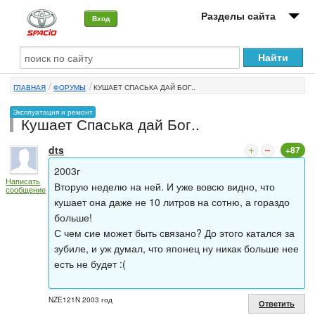
Разделы сайта
Вход
О машине
ГЛАВНАЯ
ФОРУМЫ
КУШАЕТ СПАСЬКА ДАЙ БОГ..
Автоклуб
Эксплуатация и ремонт
Кушает Спаська дай Бог..
Форумы
dts
+87
Сервисы и услуги
2003г
Написать
Новости
Вторую неделю на ней. И уже вовсю видно, что
сообщение
кушает она даже не 10 литров на сотню, а гораздо
больше!
С чем сие может быть связано? До этого катался за
зубиле, и уж думал, что японец ну никак больше нее
есть не будет :(
NZE121N 2003 год
Ответить