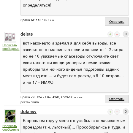
определяться!
Spacio AE 115 1997 г.в.
Ответить
delete
0
вот наконецто и зделал я для себя выводы, все
Написать
сообщение
зависит не от машины а если и зависи то 1-2 литра
но не 10 уважаемые спасеводы отключайте свет
свои галогенки кондиционеры и печки всякие
приборы там ночного виденья подогревы задних
мест итд итп.... и будет вам расход в 9-10 литров....
а не 17 - ИМХО
Spacio ZZE124 - 1.8л, 4WD, 2003-07, после
Ответить
рестайлинга
dokmsv
0
В прошлом году у меня отпуск был с оплачиваемым
Написать
проездом (т.н. льготный)... Прособирались и туда, и
сообщение