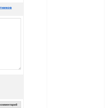
стников
 комментарий