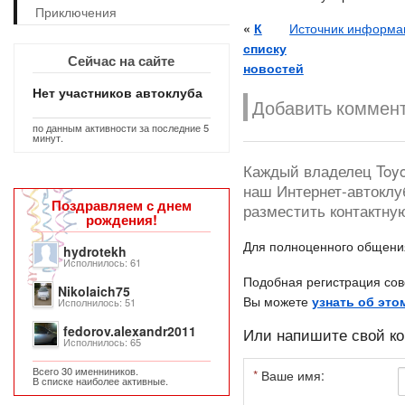
Приключения
«
К
Источник информаци
списку
Сейчас на сайте
новостей
Нет участников автоклуба
Добавить коммент
по данным активности за последние 5
минут.
Каждый владелец Toyot
наш Интернет-автоклу
Поздравляем с днем
разместить контактну
рождения!
Для полноценного общен
hydrotekh
Исполнилось: 61
Подобная регистрация сов
Nikolaich75
Вы можете
узнать об это
Исполнилось: 51
fedorov.alexandr2011
Или напишите свой ко
Исполнилось: 65
Всего 30 именниников.
*
Ваше имя:
В списке наиболее активные.