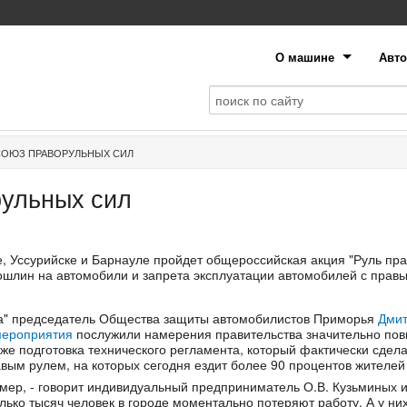
О машине
Авто
СОЮЗ ПРАВОРУЛЬНЫХ СИЛ
ульных сил
е, Уссурийске и Барнауле пройдет общероссийская акция "Руль пра
шлин на автомобили и запрета эксплуатации автомобилей с прав
а" председатель Общества защиты автомобилистов Приморья
Дмит
мероприятия
послужили намерения правительства значительно пов
кже подготовка технического регламента, который фактически сдел
вым рулем, на которых сегодня ездит более 90 процентов жителей
 мер, - говорит индивидуальный предприниматель О.В. Кузьминых и
лько тысяч человек в городе моментально потеряют работу. А у них,