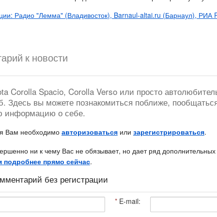
и: Радио "Лемма" (Владивосток), Barnaul-altai.ru (Барнаул), РИА 
арий к новости
a Corolla Spacio, Corolla Verso или просто автолюбител
б. Здесь вы можете познакомиться поближе, пообщатьс
ю информацию о себе.
ия Вам необходимо
авторизоваться
или
зарегистрироваться
.
ершенно ни к чему Вас не обязывает, но дает ряд дополнительных
м подробнее прямо сейчас
.
мментарий без регистрации
*
E-mail: