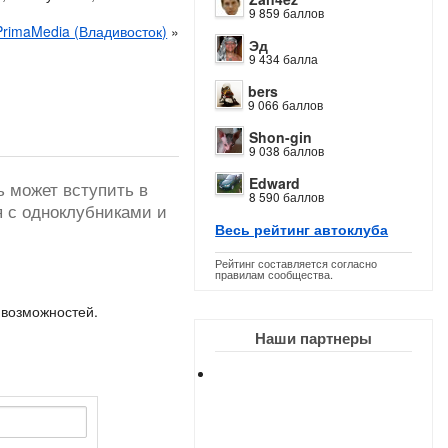
9 859 баллов
PrimaMedia (Владивосток)
»
Эд
9 434 балла
bers
9 066 баллов
Shon-gin
9 038 баллов
Edward
ь может вступить в
8 590 баллов
я с одноклубниками и
Весь рейтинг автоклуба
Рейтинг составляется согласно
правилам сообщества.
 возможностей.
Наши партнеры