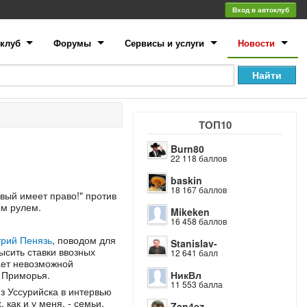
Вход в автоклуб
клуб
Форумы
Сервисы и услуги
Новости
ТОП10
Burn80
22 118 баллов
baskin
18 167 баллов
вый имеет право!" против
ым рулем.
Mikeken
16 458 баллов
рий Пенязь
, поводом для
Stanislav-
ысить ставки ввозных
12 641 балл
ает невозможной
 Приморья.
НикВл
11 553 балла
з Уссурийска в интервью
 как и у меня, - семьи.
Zan4ez