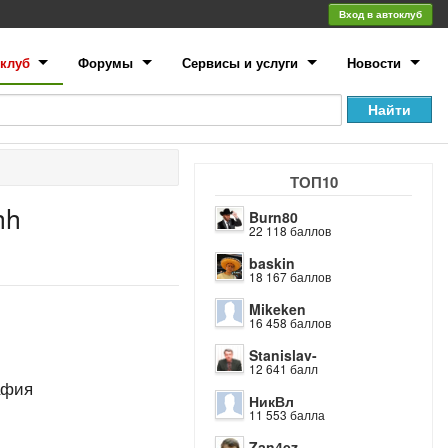
Вход в автоклуб
клуб
Форумы
Сервисы и услуги
Новости
ТОП10
hh
Burn80
22 118 баллов
baskin
18 167 баллов
Mikeken
16 458 баллов
Stanislav-
12 641 балл
афия
НикВл
11 553 балла
Zan4ez