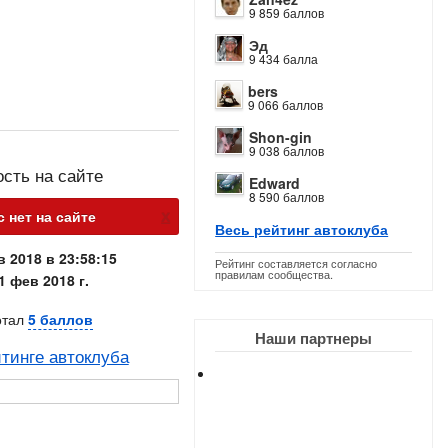
9 859 баллов
Эд
9 434 балла
bers
9 066 баллов
Shon-gin
9 038 баллов
ость на сайте
Edward
8 590 баллов
х
с нет на сайте
Весь рейтинг автоклуба
в 2018 в 23:58:15
Рейтинг составляется согласно
правилам сообщества.
1 фев 2018 г.
отал
5 баллов
Наши партнеры
тинге автоклуба