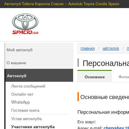
Автоклуб Тойота Королла Спасио :: Autoclub Toyota Corolla Spacio
ГЛАВНАЯ
АВТОКЛУБ
Мой автоклуб
Персональна
О машине
Автоклуб
Основное
Фото
Лента сообщений
Онлайн чат
Основные сведен
WhatsApp
Гостевая книга
Персональная инфор
Устав автоклуба
Его зовут:
Участники автоклуба
Адрес e-mail:
cheryshev.1