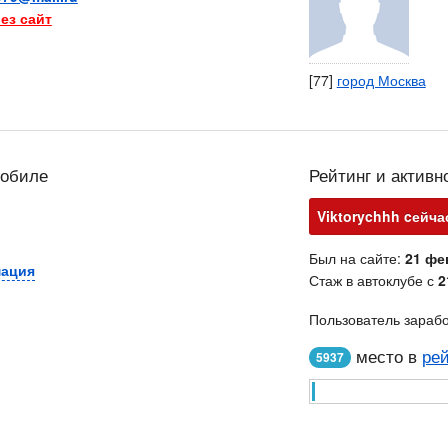
ез сайт
[77]
город Москва
мобиле
Рейтинг и активн
Viktorychhh cейча
Был на сайте:
21 фе
мация
Стаж в автоклубе с
2
Пользователь зараб
место в
рей
5937