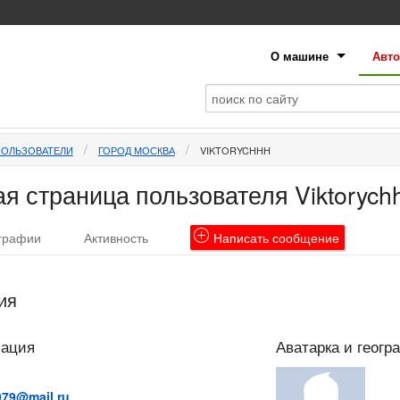
О машине
Авто
ПОЛЬЗОВАТЕЛИ
ГОРОД МОСКВА
VIKTORYCHHH
я страница пользователя Viktorych
графии
Активность
Написать
сообщение
ия
мация
Аватарка и геогр
979@mail.ru