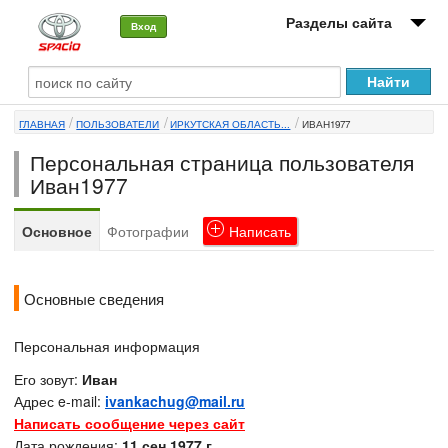
Разделы сайта
Вход
О машине
ГЛАВНАЯ
ПОЛЬЗОВАТЕЛИ
ИРКУТСКАЯ ОБЛАСТЬ...
ИВАН1977
Автоклуб
Персональная страница пользователя
Форумы
Иван1977
Сервисы и услуги
Основное
Фотографии
Написать
Новости
Основные сведения
Персональная информация
Его зовут:
Иван
Адрес e-mail:
ivankachug@mail.ru
Написать сообщение через сайт
Дата рождения:
11 сен 1977 г.