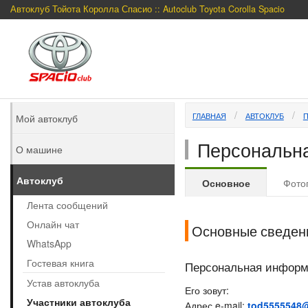
Автоклуб Тойота Королла Спасио :: Autoclub Toyota Corolla Spacio
ГЛАВНАЯ
АВТОКЛУБ
Мой автоклуб
Персональна
О машине
Автоклуб
Основное
Фото
Лента сообщений
Онлайн чат
Основные сведен
WhatsApp
Гостевая книга
Персональная инфор
Устав автоклуба
Его зовут:
Участники автоклуба
Адрес e-mail:
tod5555548