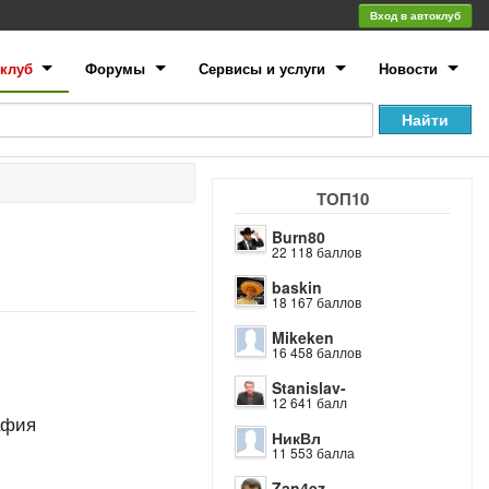
Вход в автоклуб
клуб
Форумы
Сервисы и услуги
Новости
ТОП10
Burn80
22 118 баллов
baskin
18 167 баллов
Mikeken
16 458 баллов
Stanislav-
12 641 балл
афия
НикВл
11 553 балла
Zan4ez