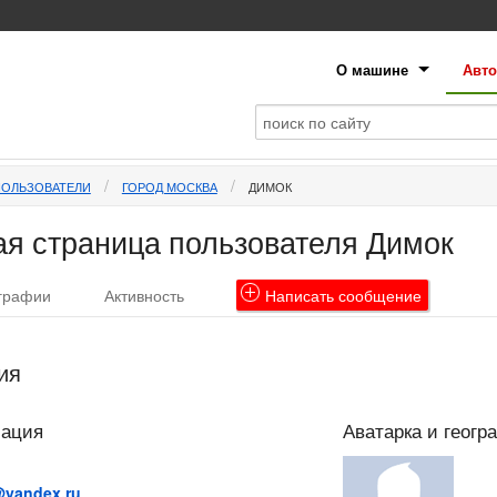
О машине
Авто
ПОЛЬЗОВАТЕЛИ
ГОРОД МОСКВА
ДИМОК
я страница пользователя Димок
графии
Активность
Написать
сообщение
ия
мация
Аватарка и геогр
@yandex.ru