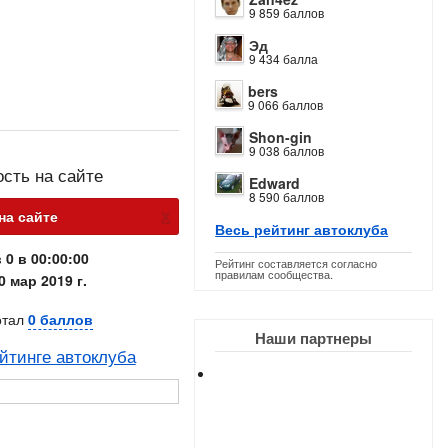
9 859 баллов
Эд
9 434 балла
bers
9 066 баллов
Shon-gin
9 038 баллов
ость на сайте
Edward
8 590 баллов
х
на сайте
Весь рейтинг автоклуба
 0 в 00:00:00
Рейтинг составляется согласно
правилам сообщества.
0 мар 2019 г.
отал
0 баллов
Наши партнеры
йтинге автоклуба