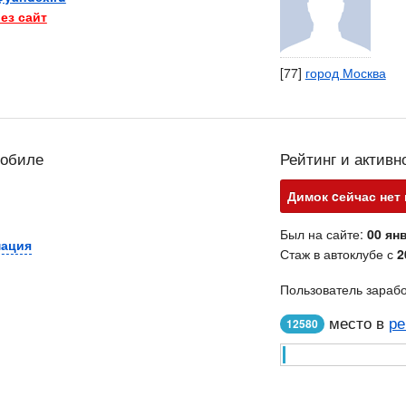
ез сайт
[77]
город Москва
мобиле
Рейтинг и активн
Димок cейчас нет 
Был на сайте:
00 янв
мация
Стаж в автоклубе с
2
Пользователь зараб
место в
ре
12580