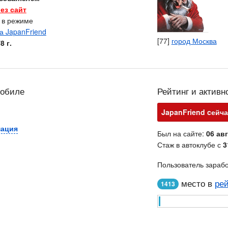
ез сайт
с в режиме
[77]
город Москва
8 г.
мобиле
Рейтинг и активн
JapanFriend cейча
мация
Был на сайте:
06 авг
Стаж в автоклубе с
3
Пользователь зараб
место в
рей
1413