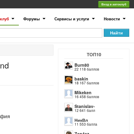
Вход в автоклуб
клуб
Форумы
Сервисы и услуги
Новости
ТОП10
end
Burn80
22 118 баллов
baskin
18 167 баллов
Mikeken
16 458 баллов
Stanislav-
12 641 балл
афия
НикВл
11 553 балла
Zan4ez