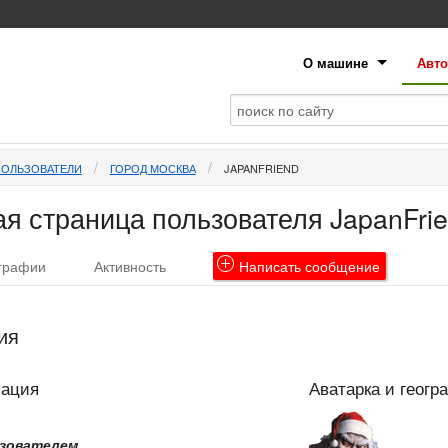
О машине
Авто
ПОЛЬЗОВАТЕЛИ
ГОРОД МОСКВА
JAPANFRIEND
я страница пользователя JapanFri
графии
Активность
Написать
сообщение
ия
мация
Аватарка и геогр
зователем