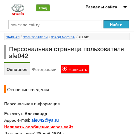
Разделы сайта
Вход
О машине
ГЛАВНАЯ
ПОЛЬЗОВАТЕЛИ
ГОРОД МОСКВА
ALE042
Автоклуб
Персональная страница пользователя
Форумы
ale042
Сервисы и услуги
Основное
Фотографии
Написать
Новости
Основные сведения
Персональная информация
Его зовут:
Александр
Адрес e-mail:
ale042@ya.ru
Написать сообщение через сайт
Дата рождения:
25 май 1974 г.