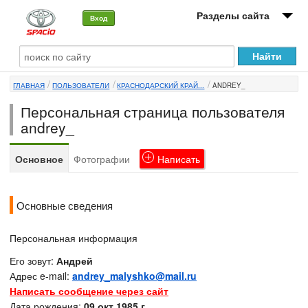
Разделы сайта
Вход
О машине
ГЛАВНАЯ
ПОЛЬЗОВАТЕЛИ
КРАСНОДАРСКИЙ КРАЙ...
ANDREY_
Автоклуб
Персональная страница пользователя
Форумы
andrey_
Сервисы и услуги
Основное
Фотографии
Написать
Новости
Основные сведения
Персональная информация
Его зовут:
Андрей
Адрес e-mail:
andrey_malyshko@mail.ru
Написать сообщение через сайт
Дата рождения:
09 окт 1985 г.