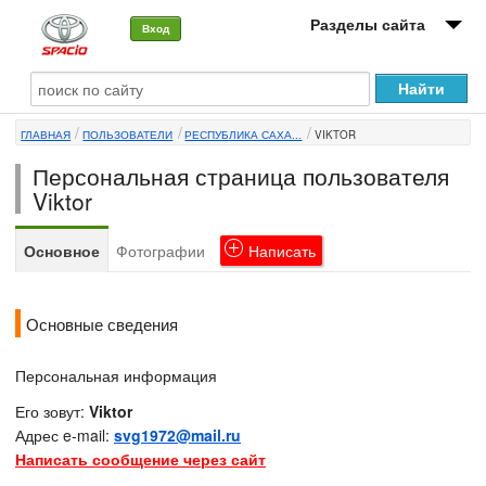
Разделы сайта
Вход
О машине
ГЛАВНАЯ
ПОЛЬЗОВАТЕЛИ
РЕСПУБЛИКА САХА...
VIKTOR
Автоклуб
Персональная страница пользователя
Форумы
Viktor
Сервисы и услуги
Основное
Фотографии
Написать
Новости
Основные сведения
Персональная информация
Его зовут:
Viktor
Адрес e-mail:
svg1972@mail.ru
Написать сообщение через сайт