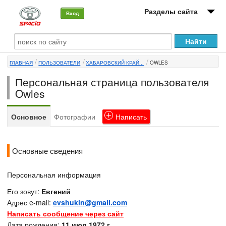
Разделы сайта
Вход
О машине
ГЛАВНАЯ
ПОЛЬЗОВАТЕЛИ
ХАБАРОВСКИЙ КРАЙ...
OWLES
Автоклуб
Персональная страница пользователя
Форумы
Owles
Сервисы и услуги
Основное
Фотографии
Написать
Новости
Основные сведения
Персональная информация
Его зовут:
Евгений
Адрес e-mail:
evshukin@gmail.com
Написать сообщение через сайт
Дата рождения:
11 июл 1972 г.