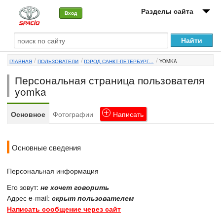
Разделы сайта
Вход
О машине
ГЛАВНАЯ
ПОЛЬЗОВАТЕЛИ
ГОРОД САНКТ-ПЕТЕРБУРГ...
YOMKA
Автоклуб
Персональная страница пользователя
Форумы
yomka
Сервисы и услуги
Основное
Фотографии
Написать
Новости
Основные сведения
Персональная информация
Его зовут:
не хочет говорить
Адрес e-mail:
скрыт пользователем
Написать сообщение через сайт