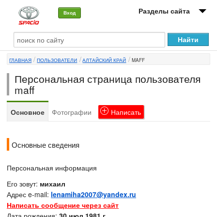
Разделы сайта
Вход
О машине
ГЛАВНАЯ
ПОЛЬЗОВАТЕЛИ
АЛТАЙСКИЙ КРАЙ
MAFF
Автоклуб
Персональная страница пользователя
Форумы
maff
Сервисы и услуги
Основное
Фотографии
Написать
Новости
Основные сведения
Персональная информация
Его зовут:
михаил
Адрес e-mail:
lenamiha2007@yandex.ru
Написать сообщение через сайт
Дата рождения:
30 июл 1981 г.