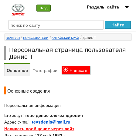
Разделы сайта
Вход
О машине
ГЛАВНАЯ
ПОЛЬЗОВАТЕЛИ
АЛТАЙСКИЙ КРАЙ
ДЕНИС Т
Автоклуб
Персональная страница пользователя
Форумы
Денис Т
Сервисы и услуги
Основное
Фотографии
Написать
Новости
Основные сведения
Персональная информация
Его зовут:
тевс денис александрович
Адрес e-mail:
tevsdenis@mail.ru
Написать сообщение через сайт
Дата рождения:
17 май 1982 г.