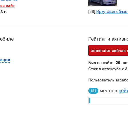
ез сайт
[38]
Иркутская облас
3 г.
мобиле
Рейтинг и активн
terminator cейчас 
мация
Был на сайте:
29 ноя
Стаж в автоклубе с
3
Пользователь зараб
место в
рей
121