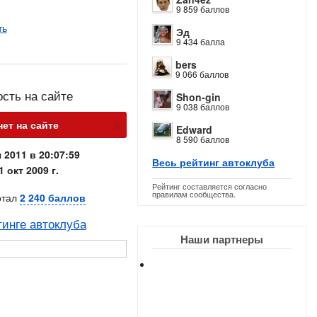
9 859 баллов
ть
Эд
9 434 балла
bers
9 066 баллов
ость на сайте
Shon-gin
9 038 баллов
х
нет на сайте
Edward
8 590 баллов
 2011 в 20:07:59
Весь рейтинг автоклуба
1 окт 2009 г.
Рейтинг составляется согласно
правилам сообщества.
отал
2 240 баллов
тинге автоклуба
Наши партнеры