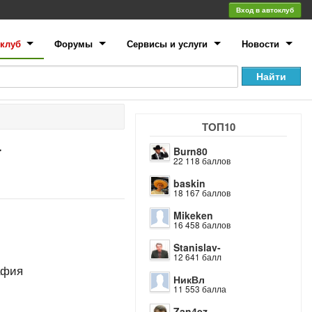
Вход в автоклуб
клуб
Форумы
Сервисы и услуги
Новости
ТОП10
r
Burn80
22 118 баллов
baskin
18 167 баллов
Mikeken
16 458 баллов
Stanislav-
12 641 балл
афия
НикВл
11 553 балла
Zan4ez