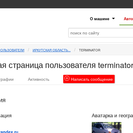
О машине
Авто
ПОЛЬЗОВАТЕЛИ
ИРКУТСКАЯ ОБЛАСТЬ...
TERMINATOR
я страница пользователя terminato
графии
Активность
Написать
сообщение
ия
мация
Аватарка и геогр
andex.ru