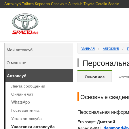
Автоклуб Тойота Королла Спасио :: Autoclub Toyota Corolla Spacio
ГЛАВНАЯ
АВТОКЛУБ
Мой автоклуб
Персональна
О машине
Автоклуб
Основное
Фото
Лента сообщений
Онлайн чат
Основные сведен
WhatsApp
Гостевая книга
Персональная инфор
Устав автоклуба
Его зовут:
Дмитрий
Участники автоклуба
Адрес e-mail:
demmond@y