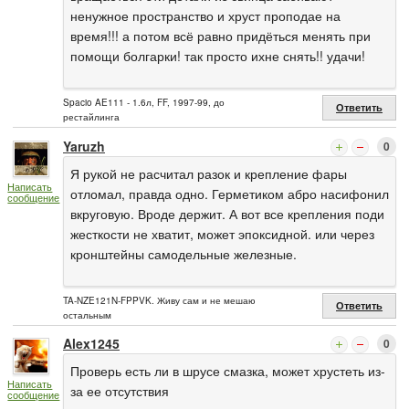
ненужное пространство и хруст проподае на
время!!! а потом всё равно придёться менять при
помощи болгарки! так просто ихне снять!! удачи!
Spacio AE111 - 1.6л, FF, 1997-99, до
Ответить
рестайлинга
Yaruzh
0
Я рукой не расчитал разок и крепление фары
Написать
отломал, правда одно. Герметиком абро насифонил
сообщение
вкруговую. Вроде держит. А вот все крепления поди
жесткости не хватит, может эпоксидной. или через
кронштейны самодельные железные.
TA-NZE121N-FPPVK. Живу сам и не мешаю
Ответить
остальным
Alex1245
0
Проверь есть ли в шрусе смазка, может хрустеть из-
Написать
за ее отсутствия
сообщение