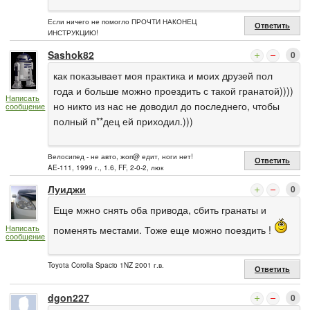
Если ничего не помогло ПРОЧТИ НАКОНЕЦ
Ответить
ИНСТРУКЦИЮ!
Sashok82
0
как показывает моя практика и моих друзей пол
года и больше можно проездить с такой гранатой))))
Написать
но никто из нас не доводил до последнего, чтобы
сообщение
полный п**дец ей приходил.)))
Велосипед - не авто, жоп@ едит, ноги нет!
Ответить
AE-111, 1999 г., 1.6, FF, 2-0-2, люк
Луиджи
0
Еще мжно снять оба привода, сбить гранаты и
Написать
поменять местами. Тоже еще можно поездить !
сообщение
Toyota Corolla Spacio 1NZ 2001 г.в.
Ответить
dgon227
0