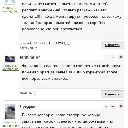
если ты их сможеш поменять местами то тебе
Написать
респект и увожение!!! только раскажи как это
сообщение
сделать!!! я когда менял шруза пробовал по всякаму
только болгарка помогла!!! даже на коробке
нарисовано что они срезаються!
Spacio AE111 - 1.6л, FF, 1997-99, до
Ответить
рестайлинга
terminator
0
Фары давно сделал, запоял крепление сеткой, шрус
Написать
сообщение
поменял брал дешёвый за 1000р корейский вроде,
всё норм, всем спасибо.
пешеход =)
Ответить
Луиджи
0
Бывает неспорю, когда стопорное кольцо
закусывает самой гранатой - тогда болгарка или
Написать
сообщение
кувалда в помощь. Но так же не всегда, обычно