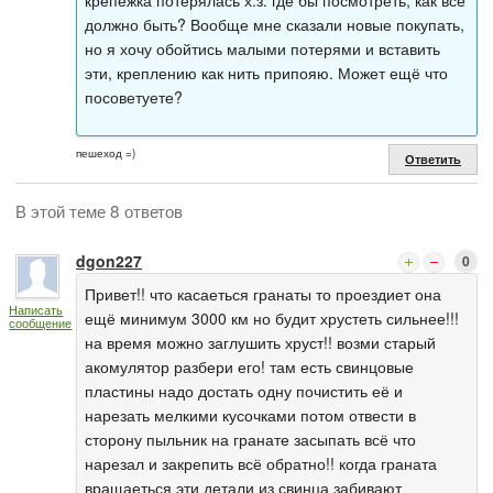
крепёжка потерялась х.з. где бы посмотреть, как всё
должно быть? Вообще мне сказали новые покупать,
но я хочу обойтись малыми потерями и вставить
эти, креплению как нить припояю. Может ещё что
посоветуете?
пешеход =)
Ответить
В этой теме 8 ответов
dgon227
0
Привет!! что касаеться гранаты то проездиет она
Написать
ещё минимум 3000 км но будит хрустеть сильнее!!!
сообщение
на время можно заглушить хруст!! возми старый
акомулятор разбери его! там есть свинцовые
пластины надо достать одну почистить её и
нарезать мелкими кусочками потом отвести в
сторону пыльник на гранате засыпать всё что
нарезал и закрепить всё обратно!! когда граната
вращаеться эти детали из свинца забивают