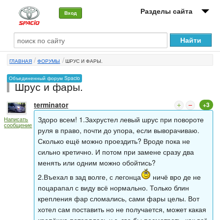
Разделы сайта
Вход
О машине
ГЛАВНАЯ
ФОРУМЫ
ШРУС И ФАРЫ.
Автоклуб
Объединенный форум Spacio
Шрус и фары.
Форумы
terminator
+3
Сервисы и услуги
Здоро всем! 1.Захрустел левый шрус при повороте
Написать
сообщение
Новости
руля в право, почти до упора, если выворачиваю.
Сколько ещё можно проездить? Вроде пока не
сильно кретично. И потом при замене сразу два
менять или одним можно обойтись?
2.Въехал в зад волге, с легонца
ничё вро де не
поцарапал с виду всё нормально. Только блин
крепления фар сломались, сами фары целы. Вот
хотел сам поставить но не получается, может какая