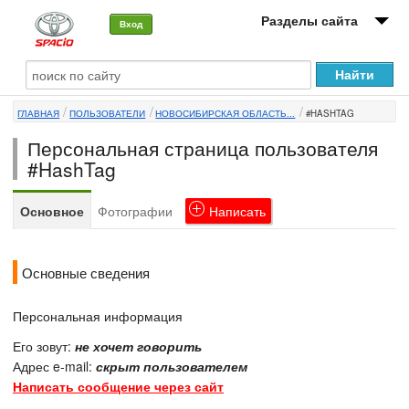
Разделы сайта
Вход
О машине
ГЛАВНАЯ
ПОЛЬЗОВАТЕЛИ
НОВОСИБИРСКАЯ ОБЛАСТЬ...
#HASHTAG
Автоклуб
Персональная страница пользователя
Форумы
#HashTag
Сервисы и услуги
Основное
Фотографии
Написать
Новости
Основные сведения
Персональная информация
Его зовут:
не хочет говорить
Адрес e-mail:
скрыт пользователем
Написать сообщение через сайт