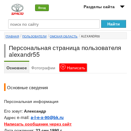
Разделы сайта
Вход
О машине
ГЛАВНАЯ
ПОЛЬЗОВАТЕЛИ
ОМСКАЯ ОБЛАСТЬ
ALEXANDR55
Автоклуб
Персональная страница пользователя
Форумы
alexandr55
Сервисы и услуги
Основное
Фотографии
Написать
Новости
Основные сведения
Персональная информация
Его зовут:
Александр
Адрес e-mail:
a-l-e-x-90@bk.ru
Написать сообщение через сайт
Дата рождения:
23 сен 1990 г.