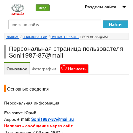
Разделы сайта
Вход
О машине
ГЛАВНАЯ
ПОЛЬЗОВАТЕЛИ
ОМСКАЯ ОБЛАСТЬ
SONI1987-87@MAIL
Автоклуб
Персональная страница пользователя
Форумы
Soni1987-87@mail
Сервисы и услуги
Основное
Фотографии
Написать
Новости
Основные сведения
Персональная информация
Его зовут:
Юрий
Адрес e-mail:
Soni1987-87@mail.ru
Написать сообщение через сайт
Дата рождения:
03 янв 1987 г.