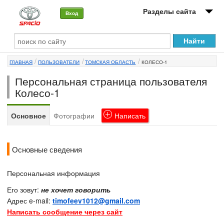
Разделы сайта
Вход
О машине
ГЛАВНАЯ
ПОЛЬЗОВАТЕЛИ
ТОМСКАЯ ОБЛАСТЬ
КОЛЕСО-1
Автоклуб
Персональная страница пользователя
Форумы
Колесо-1
Сервисы и услуги
Основное
Фотографии
Написать
Новости
Основные сведения
Персональная информация
Его зовут:
не хочет говорить
Адрес e-mail:
timofeev1012@gmail.com
Написать сообщение через сайт