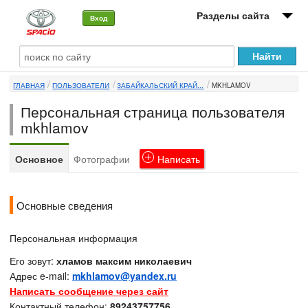
Разделы сайта
Вход
О машине
ГЛАВНАЯ
ПОЛЬЗОВАТЕЛИ
ЗАБАЙКАЛЬСКИЙ КРАЙ...
MKHLAMOV
Автоклуб
Персональная страница пользователя
Форумы
mkhlamov
Сервисы и услуги
Основное
Фотографии
Написать
Новости
Основные сведения
Персональная информация
Его зовут:
хламов максим николаевич
Адрес e-mail:
mkhlamov@yandex.ru
Написать сообщение через сайт
Контактный телефон:
89243757756