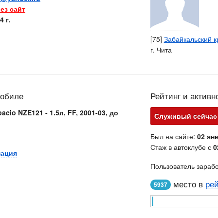
ез сайт
4 г.
[75]
Забайкальский к
г. Чита
мобиле
Рейтинг и активн
acio NZE121 - 1.5л, FF, 2001-03, до
Служивый cейчас 
Был на сайте:
02 янв
Стаж в автоклубе с
0
мация
Пользователь зараб
место в
рей
5937