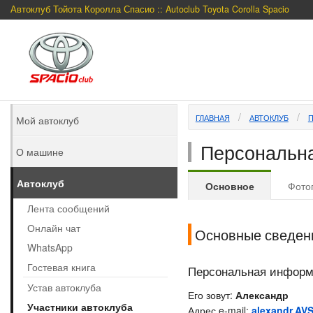
Автоклуб Тойота Королла Спасио :: Autoclub Toyota Corolla Spacio
ГЛАВНАЯ
АВТОКЛУБ
Мой автоклуб
Персональна
О машине
Автоклуб
Основное
Фото
Лента сообщений
Онлайн чат
Основные сведен
WhatsApp
Гостевая книга
Персональная инфор
Устав автоклуба
Его зовут:
Александр
Участники автоклуба
Адрес e-mail:
alexandr.AV