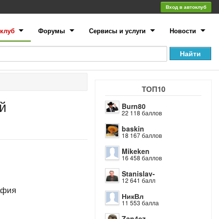
Вход в автоклуб
клуб
Форумы
Сервисы и услуги
Новости
ТОП10
й
Burn80
22 118 баллов
baskin
18 167 баллов
Mikeken
16 458 баллов
Stanislav-
12 641 балл
афия
НикВл
11 553 балла
Zan4ez