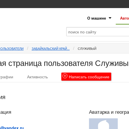
О машине
Авто
ПОЛЬЗОВАТЕЛИ
ЗАБАЙКАЛЬСКИЙ КРАЙ...
СЛУЖИВЫЙ
я страница пользователя Служивы
графии
Активность
Написать
сообщение
ия
мация
Аватарка и геогр
S@yandex.ru