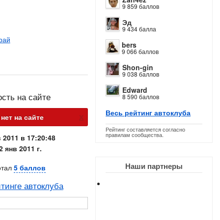
9 859 баллов
Эд
9 434 балла
рай
bers
9 066 баллов
Shon-gin
9 038 баллов
Edward
ость на сайте
8 590 баллов
Весь рейтинг автоклуба
х
нет на сайте
Рейтинг составляется согласно
правилам сообщества.
 2011 в 17:20:48
2 янв 2011 г.
Наши партнеры
отал
5 баллов
тинге автоклуба