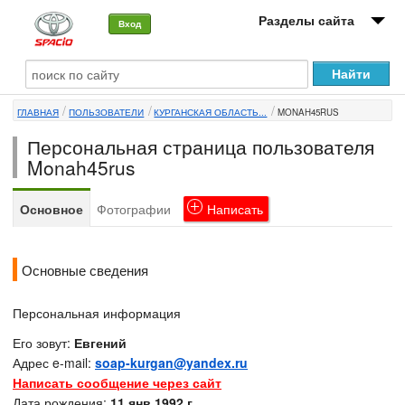
Разделы сайта
Вход
О машине
ГЛАВНАЯ
ПОЛЬЗОВАТЕЛИ
КУРГАНСКАЯ ОБЛАСТЬ...
MONAH45RUS
Автоклуб
Персональная страница пользователя
Форумы
Monah45rus
Сервисы и услуги
Основное
Фотографии
Написать
Новости
Основные сведения
Персональная информация
Его зовут:
Евгений
Адрес e-mail:
soap-kurgan@yandex.ru
Написать сообщение через сайт
Дата рождения:
11 янв 1992 г.