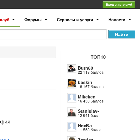
Вход в автоклуб
клуб
Форумы
Сервисы и услуги
Новости
ТОП10
Burn80
22 118 баллов
baskin
18 167 баллов
Mikeken
16 458 баллов
Stanislav-
12 641 балл
афия
НикВл
11 553 балла
ласть
Zan4ez