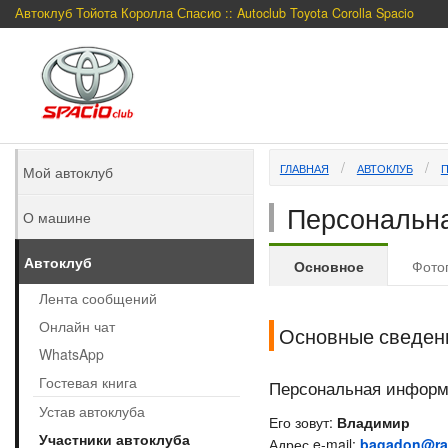
Автоклуб Тойота Королла Спасио :: Autoclub Toyota Corolla Spacio
ГЛАВНАЯ
АВТОКЛУБ
Мой автоклуб
Персональна
О машине
Автоклуб
Основное
Фото
Лента сообщений
Онлайн чат
Основные сведен
WhatsApp
Гостевая книга
Персональная инфор
Устав автоклуба
Его зовут:
Владимир
Участники автоклуба
Адрес e-mail:
bagadon@ram