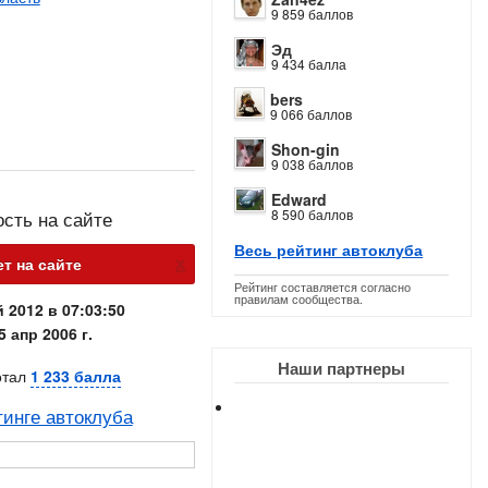
9 859 баллов
Эд
9 434 балла
bers
9 066 баллов
Shon-gin
9 038 баллов
Edward
8 590 баллов
ость на сайте
Весь рейтинг автоклуба
х
т на сайте
Рейтинг составляется согласно
правилам сообщества.
 2012 в 07:03:50
5 апр 2006 г.
Наши партнеры
отал
1 233 балла
тинге автоклуба