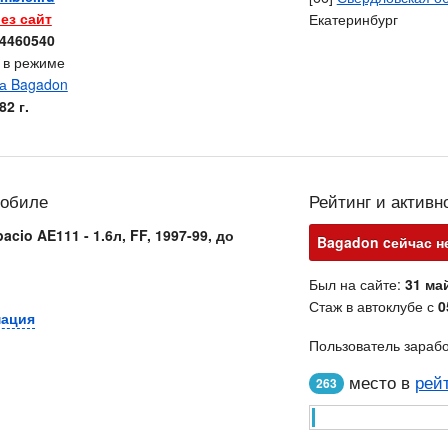
ез сайт
Екатеринбург
4460540
с в режиме
82 г.
мобиле
Рейтинг и активн
acio AE111 - 1.6л, FF, 1997-99, до
Bagadon cейчас не
Был на сайте:
31 май
Стаж в автоклубе с
0
мация
Пользователь зараб
место в
рей
263