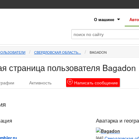
О машине
Авто
ПОЛЬЗОВАТЕЛИ
СВЕРДЛОВСКАЯ ОБЛАСТЬ...
BAGADON
я страница пользователя Bagadon
графии
Активность
Написать
сообщение
ия
мация
Аватарка и геогр
bler.ru
[66]
Свердловская об