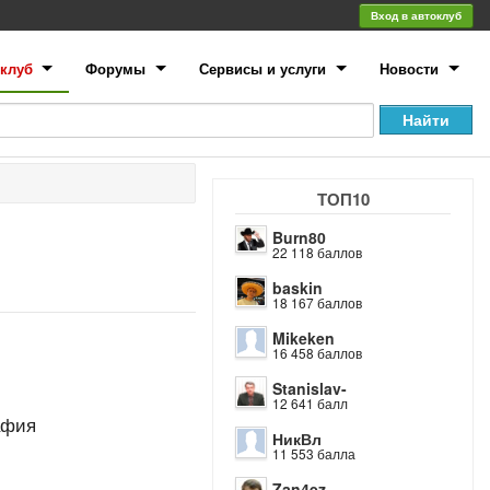
Вход в автоклуб
клуб
Форумы
Сервисы и услуги
Новости
ТОП10
Burn80
22 118 баллов
baskin
18 167 баллов
Mikeken
16 458 баллов
Stanislav-
12 641 балл
афия
НикВл
11 553 балла
Zan4ez