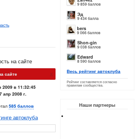
9 859 баллов
Эд
9 434 балла
ласть
bers
9 066 баллов
Shon-gin
9 038 баллов
Edward
ость на сайте
8 590 баллов
Весь рейтинг автоклуба
х
на сайте
Рейтинг составляется согласно
правилам сообщества.
 2009 в 11:32:45
7 апр 2008 г.
Наши партнеры
отал
585 баллов
тинге автоклуба