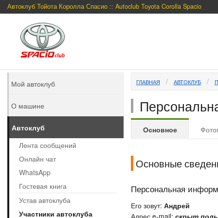
Автоклуб Тойота Королла Спасио :: Autoclub Toyota Corolla Spacio
ГЛАВНАЯ
АВТОКЛУБ
Мой автоклуб
Персональна
О машине
Автоклуб
Основное
Фото
Лента сообщений
Онлайн чат
Основные сведен
WhatsApp
Гостевая книга
Персональная инфор
Устав автоклуба
Его зовут:
Андрей
Участники автоклуба
Адрес e-mail:
скрыт поль