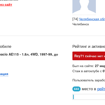
ез сайт
[74]
Челябинская об
Челябинск
мобиле
Рейтинг и активн
pacio AE115 - 1.8л, 4WD, 1997-99, до
Rey71 cейчас нет 
Был на сайте:
27 мар
Стаж в автоклубе с
0
мация
Пользователь зараб
место в
рей
644