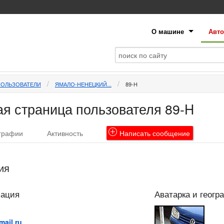
О машине
Авто
ПОЛЬЗОВАТЕЛИ
ЯМАЛО-НЕНЕЦКИЙ...
89-H
я страница пользователя 89-H
графии
Активность
Написать
сообщение
ия
мация
Аватарка и геогр
ail.ru