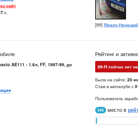
ез сайт
7 г.
[89]
Ямало-Ненецкий
мобиле
Рейтинг и активн
acio AE111 - 1.6л, FF, 1997-99, до
89-H cейчас нет на
Была на сайте:
20 и
Стаж в автоклубе с
0
мация
Пользователь зараб
место в
рей
340