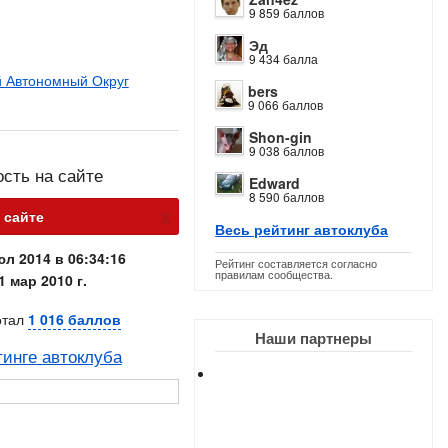
9 859 баллов
Эд
9 434 балла
 Автономный Округ
bers
9 066 баллов
Shon-gin
9 038 баллов
ость на сайте
Edward
8 590 баллов
х
 сайте
Весь рейтинг автоклуба
юл 2014 в 06:34:16
Рейтинг составляется согласно
правилам сообщества.
1 мар 2010 г.
отал
1 016 баллов
Наши партнеры
тинге автоклуба