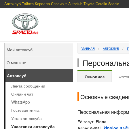
Автоклуб Тойота Королла Спасио :: Autoclub Toyota Corolla Spacio
ГЛАВНАЯ
АВТОКЛУБ
Мой автоклуб
Персональна
О машине
Автоклуб
Основное
Фото
Лента сообщений
Онлайн чат
Основные сведен
WhatsApp
Гостевая книга
Персональная инфор
Устав автоклуба
Её зовут:
Elena
Участники автоклуба
Адрес e-mail:
kinolog.07@m