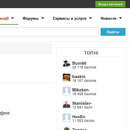
Вход в автоклуб
клуб
Форумы
Сервисы и услуги
Новости
ТОП10
Burn80
22 118 баллов
baskin
18 167 баллов
Mikeken
16 458 баллов
Stanislav-
12 641 балл
афия
НикВл
11 553 балла
Zan4ez