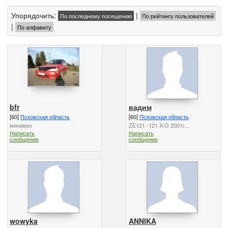
Упорядочить:
|
По последнему посещению
По рейтингу пользователей
|
По алфавиту
bfr
вадим
[60]
Псковская область
[60]
Псковская область
минивен
ZE121 -121 X-G 2001г...
Написать
Написать
сообщение
сообщение
wowyka
ANNIKA