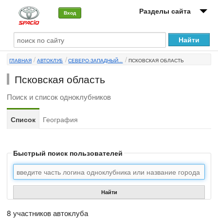
Разделы сайта
Вход
О машине
ГЛАВНАЯ
АВТОКЛУБ
СЕВЕРО-ЗАПАДНЫЙ...
ПСКОВСКАЯ ОБЛАСТЬ
Автоклуб
Псковская область
Форумы
Поиск и список одноклубников
Сервисы и услуги
Список
География
Новости
Быстрый поиск пользователей
Найти
8 участников автоклуба