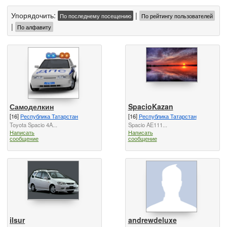
Упорядочить:
|
По последнему посещению
По рейтингу пользователей
|
По алфавиту
Самоделкин
SpacioKazan
[16]
Республика Татарстан
[16]
Республика Татарстан
Toyota Spacio 4A...
Spacio AE111...
Написать
Написать
сообщение
сообщение
ilsur
andrewdeluxe