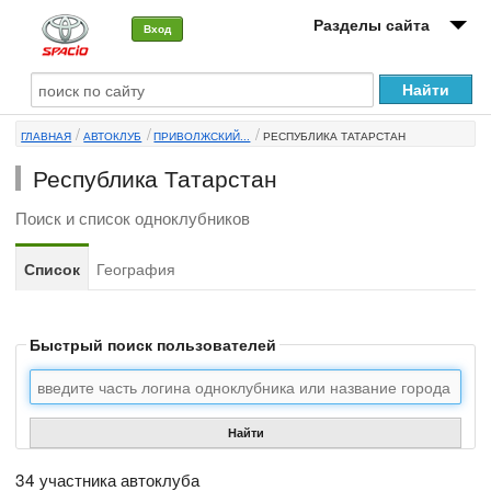
Разделы сайта
Вход
О машине
ГЛАВНАЯ
АВТОКЛУБ
ПРИВОЛЖСКИЙ...
РЕСПУБЛИКА ТАТАРСТАН
Автоклуб
Республика Татарстан
Форумы
Поиск и список одноклубников
Сервисы и услуги
Список
География
Новости
Быстрый поиск пользователей
Найти
34 участника автоклуба