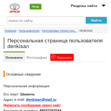
Разделы сайта
Вход
О машине
ГЛАВНАЯ
ПОЛЬЗОВАТЕЛИ
РЕСПУБЛИКА ТАТАРСТАН...
DENKISAN
Автоклуб
Персональная страница пользователя
Форумы
denkisan
Сервисы и услуги
Основное
Фотографии
Написать
Новости
Основные сведения
Персональная информация
Его зовут:
Шамиль
Адрес e-mail:
denkisan@mail.ru
Написать сообщение через сайт
Контактный телефон:
89053762044