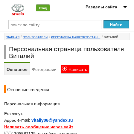
Разделы сайта
Вход
О машине
ГЛАВНАЯ
ПОЛЬЗОВАТЕЛИ
РЕСПУБЛИКА БАШКОРТОСТАН...
ВИТАЛИЙ
Автоклуб
Персональная страница пользователя
Форумы
Виталий
Сервисы и услуги
Основное
Фотографии
Написать
Новости
Основные сведения
Персональная информация
Его зовут:
Адрес e-mail:
vitaliy08@yandex.ru
Написать сообщение через сайт
ICQ:
105887125
, он сейчас в режиме