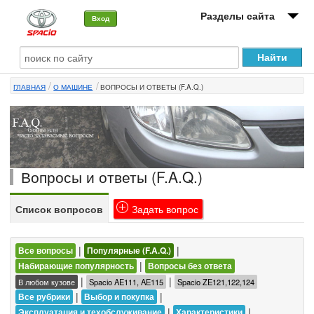
Разделы сайта
Вход
О машине
ГЛАВНАЯ
О МАШИНЕ
ВОПРОСЫ И ОТВЕТЫ (F.A.Q.)
Автоклуб
Форумы
Сервисы и услуги
Вопросы и ответы (F.A.Q.)
Новости
Список вопросов
Задать вопрос
|
|
Все вопросы
Популярные (F.A.Q.)
|
Набирающие популярность
Вопросы без ответа
|
|
В любом кузове
Spacio AE111, AE115
Spacio ZE121,122,124
|
|
Все рубрики
Выбор и покупка
|
|
Эксплуатация и техобслуживание
Характеристики