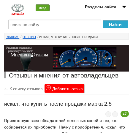
Разделы сайта
Вход
О машине
ГЛАВНАЯ
ОТЗЫВЫ
ИСКАЛ, ЧТО КУПИТЬ ПОСЛЕ ПРОДАЖИ...
Автоклуб
Форумы
Сервисы и услуги
Отзывы и мнения от автовладельцев
Новости
← К списку отзывов
Добавить отзыв
искал, что купить после продажи марка 2.5
+7
Приветствую всех обладателей железных коней и тех, кто
собирается их приобрести. Начну с приобретения, искал, что