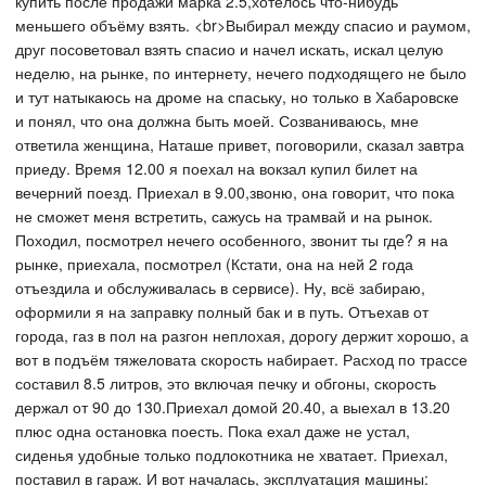
купить после продажи марка 2.5,хотелось что-нибудь
меньшего объёму взять. <br>Выбирал между спасио и раумом,
друг посоветовал взять спасио и начел искать, искал целую
неделю, на рынке, по интернету, нечего подходящего не было
и тут натыкаюсь на дроме на спаську, но только в Хабаровске
и понял, что она должна быть моей. Созваниваюсь, мне
ответила женщина, Наташе привет, поговорили, сказал завтра
приеду. Время 12.00 я поехал на вокзал купил билет на
вечерний поезд. Приехал в 9.00,звоню, она говорит, что пока
не сможет меня встретить, сажусь на трамвай и на рынок.
Походил, посмотрел нечего особенного, звонит ты где? я на
рынке, приехала, посмотрел (Кстати, она на ней 2 года
отъездила и обслуживалась в сервисе). Ну, всё забираю,
оформили я на заправку полный бак и в путь. Отъехав от
города, газ в пол на разгон неплохая, дорогу держит хорошо, а
вот в подъём тяжеловата скорость набирает. Расход по трассе
составил 8.5 литров, это включая печку и обгоны, скорость
держал от 90 до 130.Приехал домой 20.40, а выехал в 13.20
плюс одна остановка поесть. Пока ехал даже не устал,
сиденья удобные только подлокотника не хватает. Приехал,
поставил в гараж. И вот началась, эксплуатация машины: