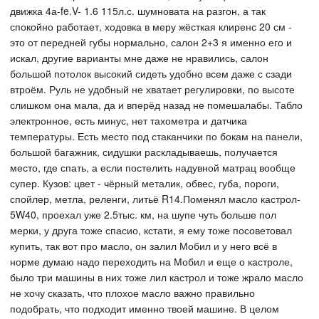
движка 4а-fe.V- 1.6 115л.с. шумновата на разгон, а так
спокойно работает, ходовка в меру жёсткая клиренс 20 см -
это от передней губы нормально, салон 2+3 я именно его и
искал, другие варианты мне даже не нравились, салон
большой потолок высокий сидеть удобно всем даже с сзади
втроём. Руль не удобный не хватает регулировки, по высоте
слишком она мала, да и вперёд назад не помешалабы. Табло
электронное, есть минус, нет тахометра и датчика
температуры. Есть место под стаканчики по бокам на панели,
большой багажник, сидушки раскладываешь, получается
место, где спать, а если постелить надувной матрац вообще
супер. Кузов: цвет - чёрный металик, обвес, губа, пороги,
спойлер, метла, реленги, литьё R14.Поменял масло кастрол-
5W40, проехал уже 2.5тыс. км, на шупе чуть больше пол
мерки, у друга тоже спасио, кстати, я ему тоже посоветовал
купить, так вот про масло, он залил Мобил и у него всё в
норме думаю надо переходить на Мобил и еще о кастроле,
было три машины в них тоже лил кастрол и тоже жрало масло
не хочу сказать, что плохое масло важно правильно
подобрать, что подходит именно твоей машине. В целом