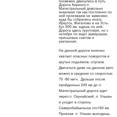
посвежее двинулись в путь.
Дорога Киренск п.
Магистральный довольно
знакомая так как постоянно по
ней проезжаем не зависимо
куда бы собрались ехать:
Иркутск, Жигалово и на Усть-
Кут 200 км. едешь по ней.
Дорога здесь грунтовая, но с
октября по март замёрзшая,
присыпана снегом и
укатанная.
На данной дороге конечно
хватает опасных поворотов и
крутых подъёмов, спусков.
Двигаться даже на данном авто
можно в среднем со скоростью
70 -80 км/ч. Дальше после
пройденных 245 км до п.
Магистральный дорога идет
через п. Окунайский, п. Улькан
и уходит в сторону
Северобайкальска это160 км.
Проехав п. Улькан выходишь