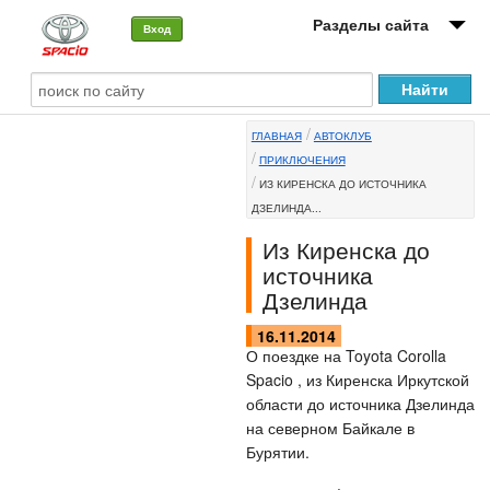
Разделы сайта
Вход
О машине
ГЛАВНАЯ
АВТОКЛУБ
Автоклуб
ПРИКЛЮЧЕНИЯ
ИЗ КИРЕНСКА ДО ИСТОЧНИКА
Форумы
ДЗЕЛИНДА...
Сервисы и услуги
Из Киренска до
источника
Новости
Дзелинда
16.11.2014
О поездке на Toyota Corolla
Spacio , из Киренска Иркутской
области до источника Дзелинда
на северном Байкале в
Бурятии.