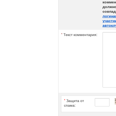
коммен
должн
совпад
логина
участн
автокл
*
Текст комментария:
*
Защита от
спама: