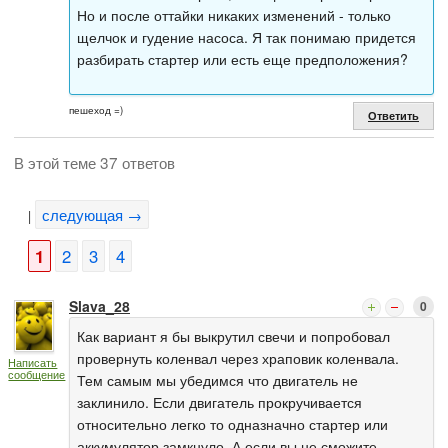
Но и после оттайки никаких изменений - только
щелчок и гудение насоса. Я так понимаю придется
разбирать стартер или есть еще предположения?
пешеход =)
Ответить
В этой теме 37 ответов
следующая →
|
1
2
3
4
Slava_28
0
Как вариант я бы выкрутил свечи и попробовал
провернуть коленвал через храповик коленвала.
Написать
сообщение
Тем самым мы убедимся что двигатель не
заклинило. Если двигатель прокручивается
относительно легко то одназначно стартер или
аккумулятор замкнуло. А если вы не сможите