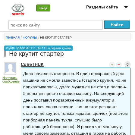
Разделы сайта
Вход
О машине
ГЛАВНАЯ
ФОРУМЫ
НЕ КРУТИТ СТАРТЕР
Автоклуб
Toyota Spacio AE111, AE115 в первом кузове
Не крутит стартер
Форумы
CoBeTHUK
0
Сервисы и услуги
Дело началось с морозов. В один прекрасный день
Написать
Новости
машина не смогла завестись (стартер крутил, но не
сообщение
прихватывалась), долго мучаться не стал и после 4-
5 попыток просто оставил машину. На следующий
день поставил подзаряженный аккумулятор и
попытался снова завести - но на этот раз даже
стартер не крутил, только издавал щелчок (при этом
приборная панель тухла, слышно было
работающий бензонасос). Я решил что машину у
меня совсем замерзла, оттащил в гараж на работе.