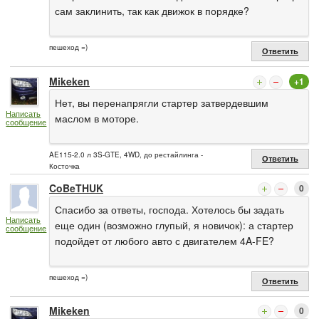
сам заклинить, так как движок в порядке?
пешеход =)
Ответить
Mikeken
+1
Нет, вы перенапрягли стартер затвердевшим
Написать
маслом в моторе.
сообщение
AE115-2.0 л 3S-GTE, 4WD, до рестайлинга -
Ответить
Косточка
CoBeTHUK
0
Спасибо за ответы, господа. Хотелось бы задать
Написать
еще один (возможно глупый, я новичок): а стартер
сообщение
подойдет от любого авто с двигателем 4A-FE?
пешеход =)
Ответить
Mikeken
0