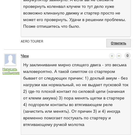
провернуть коленвал клучем то тут дело хуже
возможно клинануло движку и стартер просто не
может его провернуть. Удачи в решении проблемы.
Позже отпишитесь что было.
AERO TOURER
Ответить
Чен
0
Ну заклинивание мирно спящего двига - это весьма
Написать
маловероятно. А такой симптом со стартером
сообщение
бывает от следующих причин: 1) дохлый аккум - без
нагрузки как нормальный, но не выдает пусковой ток
2) где-то плохой контакт по силовой цепи (начиная
от клемм аккума) 3) пора менять щетки в стартере
4) подгорели контакты во втягивающем реле
(зачистить или менять). От причин 3) и 4) иногда
временно помогает постукать по стартеру и
втягивающему ручкой молотка