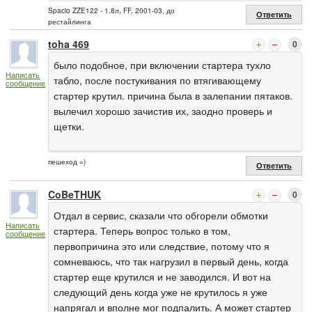
Spacio ZZE122 - 1.8л, FF, 2001-03, до
Ответить
рестайлинга
toha 469
0
было подобное, при включении стартера тухло
Написать
табло, после постукивания по втягивающему
сообщение
стартер крутил. причина была в залепании пятаков.
вылечил хорошо зачистив их, заодно проверь и
щетки.
пешеход =)
Ответить
CoBeTHUK
0
Отдал в сервис, сказали что обгорели обмотки
Написать
стартера. Теперь вопрос только в том,
сообщение
первопричина это или следствие, потому что я
сомневаюсь, что так нагрузил в первый день, когда
стартер еще крутился и не заводился. И вот на
следующий день когда уже не крутилось я уже
напрягал и вполне мог подпалить. А может стартер