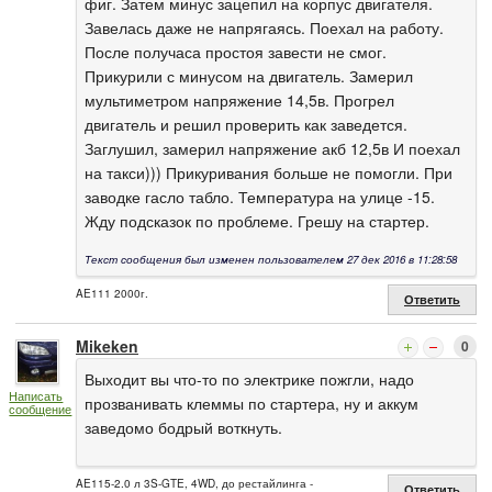
фиг. Затем минус зацепил на корпус двигателя.
Завелась даже не напрягаясь. Поехал на работу.
После получаса простоя завести не смог.
Прикурили с минусом на двигатель. Замерил
мультиметром напряжение 14,5в. Прогрел
двигатель и решил проверить как заведется.
Заглушил, замерил напряжение акб 12,5в И поехал
на такси))) Прикуривания больше не помогли. При
заводке гасло табло. Температура на улице -15.
Жду подсказок по проблеме. Грешу на стартер.
Текст сообщения был изменен пользователем 27 дек 2016 в 11:28:58
AE111 2000г.
Ответить
Mikeken
0
Выходит вы что-то по электрике пожгли, надо
Написать
прозванивать клеммы по стартера, ну и аккум
сообщение
заведомо бодрый воткнуть.
AE115-2.0 л 3S-GTE, 4WD, до рестайлинга -
Ответить