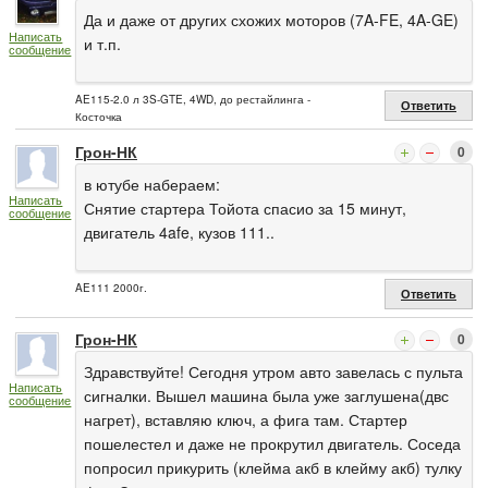
Да и даже от других схожих моторов (7A-FE, 4A-GE)
Написать
и т.п.
сообщение
AE115-2.0 л 3S-GTE, 4WD, до рестайлинга -
Ответить
Косточка
Грон-НК
0
в ютубе набераем:
Написать
Снятие стартера Тойота спасио за 15 минут,
сообщение
двигатель 4afe, кузов 111..
AE111 2000г.
Ответить
Грон-НК
0
Здравствуйте! Сегодня утром авто завелась с пульта
Написать
сигналки. Вышел машина была уже заглушена(двс
сообщение
нагрет), вставляю ключ, а фига там. Стартер
пошелестел и даже не прокрутил двигатель. Соседа
попросил прикурить (клейма акб в клейму акб) тулку